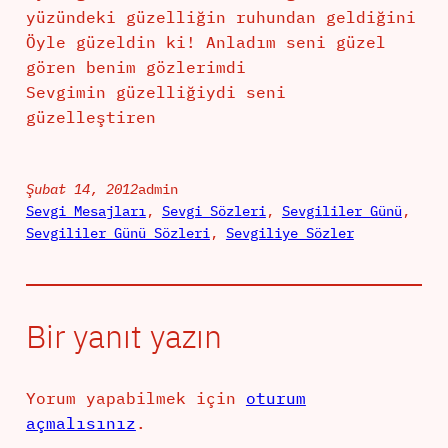
yüzündeki güzelliğin ruhundan geldiğini
Öyle güzeldin ki! Anladım seni güzel
gören benim gözlerimdi
Sevgimin güzelliğiydi seni
güzelleştiren
Şubat 14, 2012
admin
Sevgi Mesajları
, 
Sevgi Sözleri
, 
Sevgililer Günü
, 
Sevgililer Günü Sözleri
, 
Sevgiliye Sözler
Bir yanıt yazın
Yorum yapabilmek için
oturum
açmalısınız
.