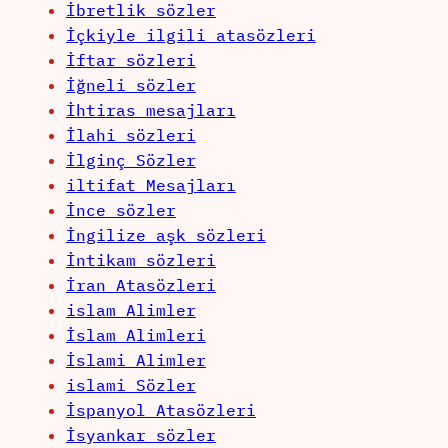
İbretlik sözler
İçkiyle ilgili atasözleri
İftar sözleri
İğneli sözler
İhtiras mesajları
İlahi sözleri
İlginç Sözler
iltifat Mesajları
İnce sözler
İngilize aşk sözleri
İntikam sözleri
İran Atasözleri
islam Alimler
İslam Alimleri
İslami Alimler
islami Sözler
İspanyol Atasözleri
İsyankar sözler