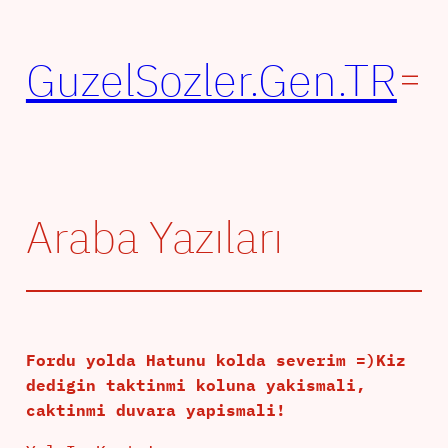
İçeriğe
geç
GuzelSozler.Gen.TR
Araba Yazıları
Fordu yolda Hatunu kolda severim =)Kiz
dedigin taktinmi koluna yakismali,
caktinmi duvara yapismali!