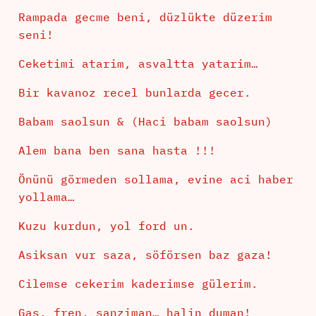
Rampada gecme beni, düzlükte düzerim
seni!
Ceketimi atarim, asvaltta yatarim…
Bir kavanoz recel bunlarda gecer.
Babam saolsun & (Haci babam saolsun)
Alem bana ben sana hasta !!!
Önünü görmeden sollama, evine aci haber
yollama…
Kuzu kurdun, yol ford un.
Asiksan vur saza, söförsen baz gaza!
Cilemse cekerim kaderimse gülerim.
Gas, fren, sanziman… halin duman!