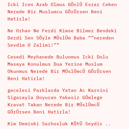
Icki Icen Azab Olmus GÖnlÜ Esrar Ceken
Nerede Bir Muslumcu GÖrÜrsen Beni
Hatirla!
Ne Orhan Ne Ferdi Kimse Bilmez Bendeki
Derdi Sen SÖyle MÜslÜm Baba “”nereden
Sevdim O Zalimi!””
Cesedi Meyhanede Bulunmus Icki Dolu
Masaya Konulmus Dua Yerine Muslum
Okunmus Nerede Bir MÜslÜmcÜ GÖrÜrsen
Beni Hatirla!
geceleri Parklarda Yatan Ac Karnini
Sigarayla Doyuran Yakasiz GÖmlege
Kravat Takan Nerede Bir MÜslÜmcÜ
GÖrÜrsen Beni Hatirla!
Kim Demiski Sarhosluk KÖtÜ Seydir ..