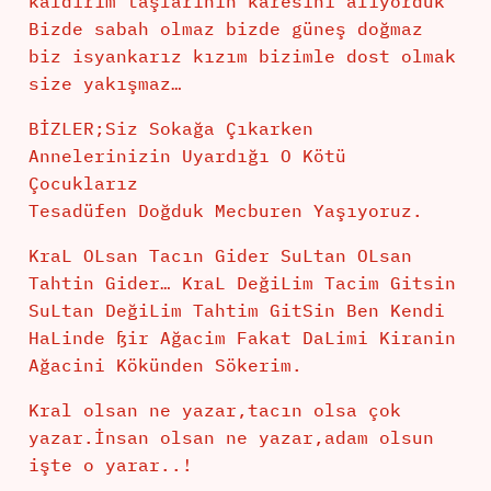
kaldırım taşlarının karesini alıyorduk
Bizde sabah olmaz bizde güneş doğmaz
biz isyankarız kızım bizimle dost olmak
size yakışmaz…
BİZLER;Siz Sokağa Çıkarken
Annelerinizin Uyardığı O Kötü
Çocuklarız
Tesadüfen Doğduk Mecburen Yaşıyoruz.
KraL OLsan Tacın Gider SuLtan OLsan
Tahtin Gider… KraL DeğiLim Tacim Gitsin
SuLtan DeğiLim Tahtim GitSin Ben Kendi
HaLinde ßir Ağacim Fakat DaLimi Kiranin
Ağacini Kökünden Sökerim.
Kral olsan ne yazar,tacın olsa çok
yazar.İnsan olsan ne yazar,adam olsun
işte o yarar..!