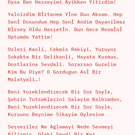
Oysa Ben Herseyimi Ayikken Yitirdim!
Yalnizdim Bİrtanem Yİne Dun Aksam. Hep
Senİ Dusundum Hep Senİ Andim Dayanilmaz
Bİrsey Oldu Hasretİn. Dun Gece Resmİnİ
Optumde Yattim!
Ozleri Kanli, Cekmis Rakiyi, Yuruyor
Sokakta Bir Delikanli, Hayata Kusmus,
Dostlarina Sevdali. Sorarsan Guzelim
Kim Bu Diye? O Gordugun Asİ Bir
Malatyali…!
Beni Yureklendirecek Bir Soz Soyle,
Şehrin Tutsaklarini Salayim Kalbimden,
Beni Yureklendirecek Bir Soz Soyle,
Kursunu Beynime Sikayim Oylesine
Serseriler Ne Aglamayi Nede Sevmeyi
Bilirmis, Olaki Sevdi Bir Kez