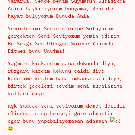
YararLi, Sende benim Suyumsun Susadıkca
Adını haykırıyorum Dünyama, Seninle
hayat buluyorum Bunuda Anla
Yeminlerimı Senin uzerine Sölüyorum
gerçekten Seni Seviyorum yemin ederim
Bu Sevgi Sen Olduğun Sürece Yanımda
Bitmez bunu Unutma!
Yagmuru kıskandım sana dokundu diye,
rüzgara kızdım kokunu çaldı diye
kaderime küstüm bana imkansızsın diye,
birtek geceleri sevdim seni rüyalarıma
yolladı diye
aşk sadece senı seviyorum demek deıldır
elinden tutup herseyi göze almaktir
eger bunu yapabılıyorasan adamsın