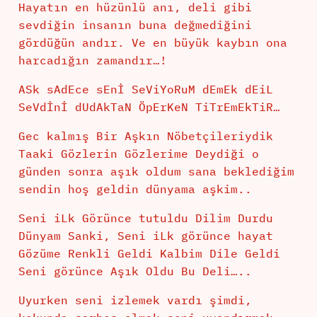
Hayatın en hüzünlü anı, deli gibi
sevdiğin insanın buna değmediğini
gördüğün andır. Ve en büyük kaybın ona
harcadığın zamandır…!
ASk sAdEce sEnİ SeViYoRuM dEmEk dEiL
SeVdİnİ dUdAkTaN ÖpErKeN TiTrEmEkTiR…
Gec kalmış Bir Aşkın Nöbetçileriydik
Taaki Gözlerin Gözlerime Deydiği o
günden sonra aşık oldum sana beklediğim
sendin hoş geldin dünyama aşkim..
Seni iLk Görünce tutuldu Dilim Durdu
Dünyam Sanki, Seni iLk görünce hayat
Gözüme Renkli Geldi Kalbim Dile Geldi
Seni görünce Aşık Oldu Bu Deli…..
Uyurken seni izlemek vardı şimdi,