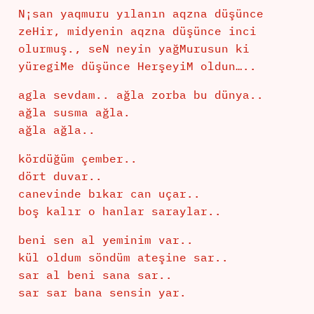
N¡san yaqmuru yılanın aqzna düşünce
zeHir, midyenin aqzna düşünce inci
olurmuş., seN neyin yağMurusun ki
yüregiMe düşünce HerşeyiM oldun…..
agla sevdam.. ağla zorba bu dünya..
ağla susma ağla.
ağla ağla..
kördüğüm çember..
dört duvar..
canevinde bıkar can uçar..
boş kalır o hanlar saraylar..
beni sen al yeminim var..
kül oldum söndüm ateşine sar..
sar al beni sana sar..
sar sar bana sensin yar.