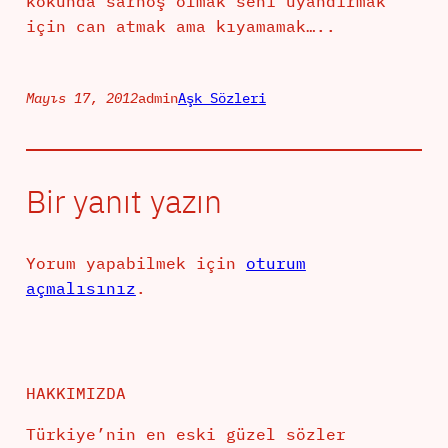
kokunda sarhoş olmak seni uyandırmak
için can atmak ama kıyamamak…..
Mayıs 17, 2012
admin
Aşk Sözleri
Bir yanıt yazın
Yorum yapabilmek için
oturum
açmalısınız
.
HAKKIMIZDA
Türkiye’nin en eski güzel sözler