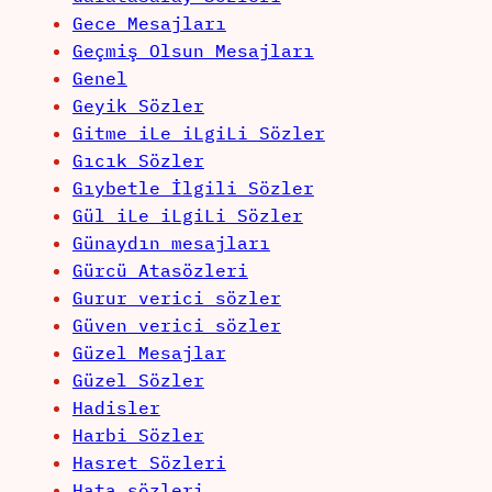
Gece Mesajları
Geçmiş Olsun Mesajları
Genel
Geyik Sözler
Gitme iLe iLgiLi Sözler
Gıcık Sözler
Gıybetle İlgili Sözler
Gül iLe iLgiLi Sözler
Günaydın mesajları
Gürcü Atasözleri
Gurur verici sözler
Güven verici sözler
Güzel Mesajlar
Güzel Sözler
Hadisler
Harbi Sözler
Hasret Sözleri
Hata sözleri