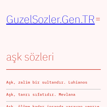
İçeriğe
geç
GuzelSozler.Gen.TR
aşk sözleri
Aşk, zalim bir sultandır. Luhianos
Aşk, tanrı sıfatıdır. Mevlana
Aşk, ölüme kadar insanda yaşayan yeprıe