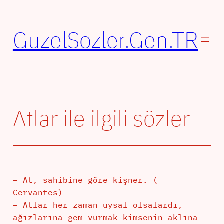
İçeriğe
geç
GuzelSozler.Gen.TR
Atlar ile ilgili sözler
– At, sahibine göre kişner. (
Cervantes)
– Atlar her zaman uysal olsalardı,
ağızlarına gem vurmak kimsenin aklına