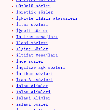
Hüzünlü sözler
İbretlik sözler
İçkiyle ilgili atasözleri
İftar sözleri
İğneli sözler
İhtiras mesajları
İlahi sözleri
İlginç Sözler
iltifat Mesajları
İnce sözler
İngilize aşk sözleri
İntikam sözleri
İran Atasözleri
islam Alimler
İslam Alimleri
İslami Alimler
islami Sözler