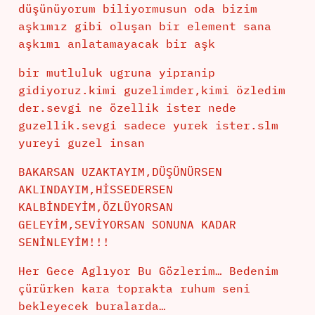
düşünüyorum biliyormusun oda bizim
aşkımız gibi oluşan bir element sana
aşkımı anlatamayacak bir aşk
bir mutluluk ugruna yipranip
gidiyoruz.kimi guzelimder,kimi özledim
der.sevgi ne özellik ister nede
guzellik.sevgi sadece yurek ister.slm
yureyi guzel insan
BAKARSAN UZAKTAYIM,DÜŞÜNÜRSEN
AKLINDAYIM,HİSSEDERSEN
KALBİNDEYİM,ÖZLÜYORSAN
GELEYİM,SEVİYORSAN SONUNA KADAR
SENİNLEYİM!!!
Her Gece Aglıyor Bu Gözlerim… Bedenim
çürürken kara toprakta ruhum seni
bekleyecek buralarda…