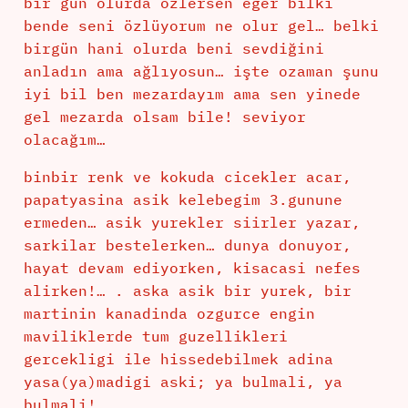
bir gün olurda özlersen eğer bilki
bende seni özlüyorum ne olur gel… belki
birgün hani olurda beni sevdiğini
anladın ama ağlıyosun… işte ozaman şunu
iyi bil ben mezardayım ama sen yinede
gel mezarda olsam bile! seviyor
olacağım…
binbir renk ve kokuda cicekler acar,
papatyasina asik kelebegim 3.gunune
ermeden… asik yurekler siirler yazar,
sarkilar bestelerken… dunya donuyor,
hayat devam ediyorken, kisacasi nefes
alirken!… . aska asik bir yurek, bir
martinin kanadinda ozgurce engin
maviliklerde tum guzellikleri
gercekligi ile hissedebilmek adina
yasa(ya)madigi aski; ya bulmali, ya
bulmali!…