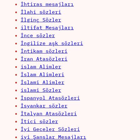
İhtiras mesajları
İlahi sözleri
İlginç Sözler
iltifat Mesajları
İnce sözler
İngilize aşk sözleri
İntikam sözleri
İran Atasözleri
islam Alimler
İslam Alimleri
İslami Alimler
islami Sözler
İspanyol Atasözleri
İsyankar sözler
İtalyan Atasözleri
İtici sözler
İyi Geceler Sözleri
iyi Şanslar Mesajları