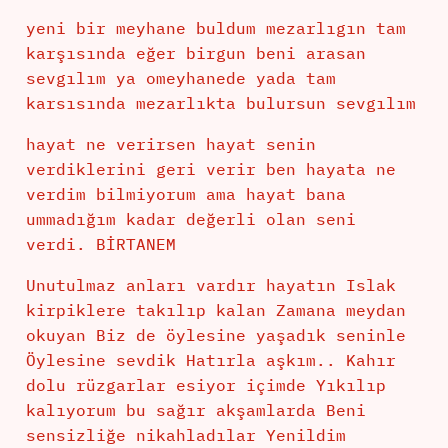
yeni bir meyhane buldum mezarlıgın tam
karşısında eğer birgun beni arasan
sevgılım ya omeyhanede yada tam
karsısında mezarlıkta bulursun sevgılım
hayat ne verirsen hayat senin
verdiklerini geri verir ben hayata ne
verdim bilmiyorum ama hayat bana
ummadığım kadar değerli olan seni
verdi. BİRTANEM
Unutulmaz anları vardır hayatın Islak
kirpiklere takılıp kalan Zamana meydan
okuyan Biz de öylesine yaşadık seninle
Öylesine sevdik Hatırla aşkım.. Kahır
dolu rüzgarlar esiyor içimde Yıkılıp
kalıyorum bu sağır akşamlarda Beni
sensizliğe nikahladılar Yenildim