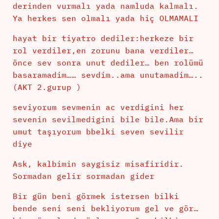
derinden vurmalı yada namluda kalmalı.
Ya herkes sen olmalı yada hiç OLMAMALI
hayat bir tiyatro dediler:herkeze bir
rol verdiler,en zorunu bana verdiler…
önce sev sonra unut dediler… ben rolümü
basaramadim…… sevdim..ama unutamadim…..
(AKT 2.gurup )
seviyorum sevmenin ac verdigini her
sevenin sevilmedigini bile bile.Ama bir
umut taşıyorum bbelki seven sevilir
diye
Ask, kalbimin saygisiz misafiridir.
Sormadan gelir sormadan gider
Bir gün beni görmek istersen bilki
bende seni seni bekliyorum gel ve gör…