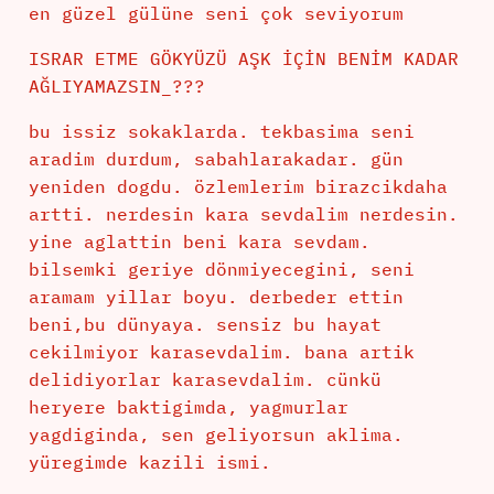
en güzel gülüne seni çok seviyorum
ISRAR ETME GÖKYÜZÜ AŞK İÇİN BENİM KADAR
AĞLIYAMAZSIN_???
bu issiz sokaklarda. tekbasima seni
aradim durdum, sabahlarakadar. gün
yeniden dogdu. özlemlerim birazcikdaha
artti. nerdesin kara sevdalim nerdesin.
yine aglattin beni kara sevdam.
bilsemki geriye dönmiyecegini, seni
aramam yillar boyu. derbeder ettin
beni,bu dünyaya. sensiz bu hayat
cekilmiyor karasevdalim. bana artik
delidiyorlar karasevdalim. cünkü
heryere baktigimda, yagmurlar
yagdiginda, sen geliyorsun aklima.
yüregimde kazili ismi.