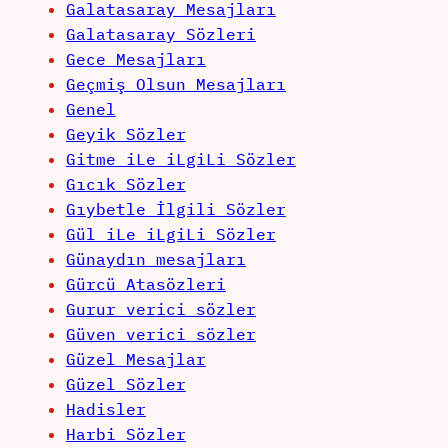
Galatasaray Mesajları
Galatasaray Sözleri
Gece Mesajları
Geçmiş Olsun Mesajları
Genel
Geyik Sözler
Gitme iLe iLgiLi Sözler
Gıcık Sözler
Gıybetle İlgili Sözler
Gül iLe iLgiLi Sözler
Günaydın mesajları
Gürcü Atasözleri
Gurur verici sözler
Güven verici sözler
Güzel Mesajlar
Güzel Sözler
Hadisler
Harbi Sözler