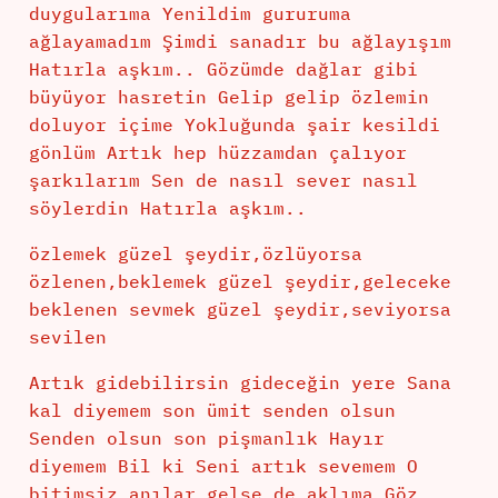
duygularıma Yenildim gururuma
ağlayamadım Şimdi sanadır bu ağlayışım
Hatırla aşkım.. Gözümde dağlar gibi
büyüyor hasretin Gelip gelip özlemin
doluyor içime Yokluğunda şair kesildi
gönlüm Artık hep hüzzamdan çalıyor
şarkılarım Sen de nasıl sever nasıl
söylerdin Hatırla aşkım..
özlemek güzel şeydir,özlüyorsa
özlenen,beklemek güzel şeydir,geleceke
beklenen sevmek güzel şeydir,seviyorsa
sevilen
Artık gidebilirsin gideceğin yere Sana
kal diyemem son ümit senden olsun
Senden olsun son pişmanlık Hayır
diyemem Bil ki Seni artık sevemem O
bitimsiz anılar gelse de aklıma Göz