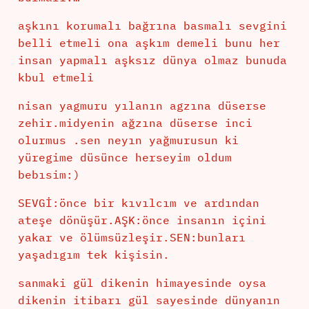
aşkını korumalı bağrına basmalı sevgini
belli etmeli ona aşkım demeli bunu her
insan yapmalı aşksız dünya olmaz bunuda
kbul etmeli
nisan yagmuru yılanın agzına düserse
zehir.midyenin ağzına düserse inci
olurmus .sen neyın yağmurusun ki
yüregime düsünce herseyim oldum
bebısim:)
SEVGİ:önce bir kıvılcım ve ardından
ateşe dönüşür.AŞK:önce insanın içini
yakar ve ölümsüzleşir.SEN:bunları
yaşadıgım tek kişisin.
sanmaki gül dikenin himayesinde oysa
dikenin itibarı gül sayesinde dünyanın