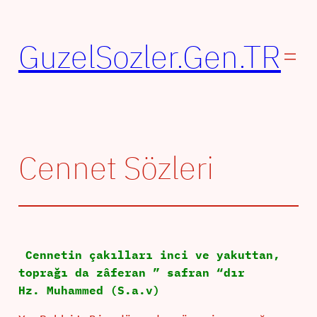
İçeriğe
geç
GuzelSozler.Gen.TR
Cennet Sözleri
Cennetin çakılları inci ve yakuttan,
toprağı da zâferan ” safran “dır
Hz. Muhammed (S.a.v)