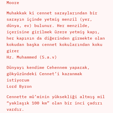
Moore
Muhakkak ki cennet saraylarından bir
sarayın içinde yetmiş menzil (yer,
dünya, ev) bulunur. Her menzilde,
içerisine girilmek üzere yetmiş kapı,
her kapının da diğerinden girmekte olan
kokudan başka cennet kokularından koku
girer
Hz. Muhammed (S.a.v)
Dünyayı kendime Cehennem yaparak,
gökyüzündeki Cennet’i kazanmak
istiyorum
Lord Byron
Cennette mü’minin yüksekliği altmış mil
“yaklaşık 100 km” olan bir inci çadırı
vardır.