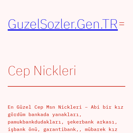
İçeriğe
geç
GuzelSozler.Gen.TR
Cep Nickleri
En Güzel Cep Msn Nickleri – Abi bir kız
gördüm bankada yanakları,
pamukbankdudakları, şekerbank arkası,
işbank önü, garantibank,, mübarek kız