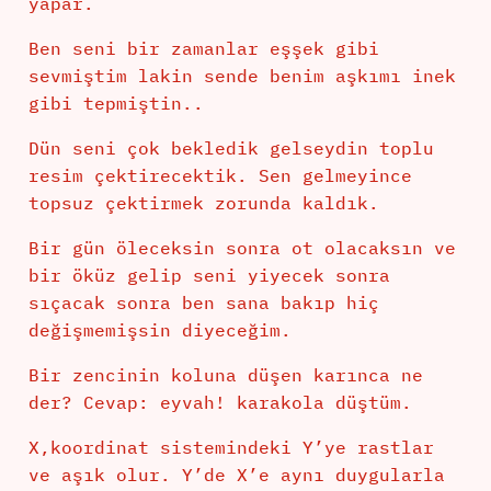
yapar.
Ben seni bir zamanlar eşşek gibi
sevmiştim lakin sende benim aşkımı inek
gibi tepmiştin..
Dün seni çok bekledik gelseydin toplu
resim çektirecektik. Sen gelmeyince
topsuz çektirmek zorunda kaldık.
Bir gün öleceksin sonra ot olacaksın ve
bir öküz gelip seni yiyecek sonra
sıçacak sonra ben sana bakıp hiç
değişmemişsin diyeceğim.
Bir zencinin koluna düşen karınca ne
der? Cevap: eyvah! karakola düştüm.
X,koordinat sistemindeki Y’ye rastlar
ve aşık olur. Y’de X’e aynı duygularla