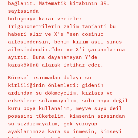
bağlanır. Matematik kitabının 39.
sayfasında
buluşmaya karar verirler.
Trigonometrilerin zalim tanjanti bu
haberi alır ve X’e “sen cosinuc
ailesindensin, benim kızım asil sinüs
ailesindendir.”der ve X’i çarpanlarına
ayırır. Buna dayanamayan Y’de
karakökünü alarak intihar eder.
Küresel ısınmadan dolayı su
kirliliğinin önlemleri: gidenin
ardından su dökmeyelim, kızlara ve
erkeklere sulanmayalım, sulu boya değil
kuru boya kullanalım, meyve suyu deil
posasını tüketelim, kimsenin arasından
su sızdırmayalım, çok yürüyüp
ayaklarımıza kara su inmesin, kimseyi