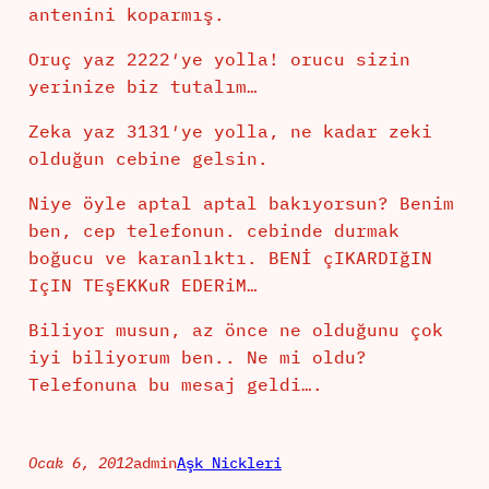
antenini koparmış.
Oruç yaz 2222′ye yolla! orucu sizin
yerinize biz tutalım…
Zeka yaz 3131′ye yolla, ne kadar zeki
olduğun cebine gelsin.
Niye öyle aptal aptal bakıyorsun? Benim
ben, cep telefonun. cebinde durmak
boğucu ve karanlıktı. BENİ çIKARDIğIN
IçIN TEşEKKuR EDERiM…
Biliyor musun, az önce ne olduğunu çok
iyi biliyorum ben.. Ne mi oldu?
Telefonuna bu mesaj geldi….
Ocak 6, 2012
admin
Aşk Nickleri