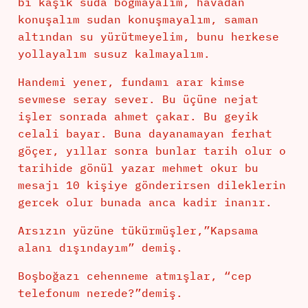
bi kaşık suda boğmayalım, havadan
konuşalım sudan konuşmayalım, saman
altından su yürütmeyelim, bunu herkese
yollayalım susuz kalmayalım.
Handemi yener, fundamı arar kimse
sevmese seray sever. Bu üçüne nejat
işler sonrada ahmet çakar. Bu geyik
celali bayar. Buna dayanamayan ferhat
göçer, yıllar sonra bunlar tarih olur o
tarihide gönül yazar mehmet okur bu
mesajı 10 kişiye gönderirsen dileklerin
gercek olur bunada anca kadir inanır.
Arsızın yüzüne tükürmüşler,”Kapsama
alanı dışındayım” demiş.
Boşboğazı cehenneme atmışlar, “cep
telefonum nerede?”demiş.