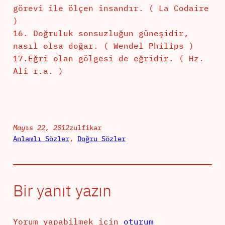
görevi ile ölçen insandır. ( La Codaire
)
16. Doğruluk sonsuzluğun güneşidir,
nasıl olsa doğar. ( Wendel Philips )
17.Eğri olan gölgesi de eğridir. ( Hz.
Ali r.a. )
Mayıs 22, 2012
zulfikar
Anlamlı Sözler
, 
Doğru Sözler
Bir yanıt yazın
Yorum yapabilmek için
oturum