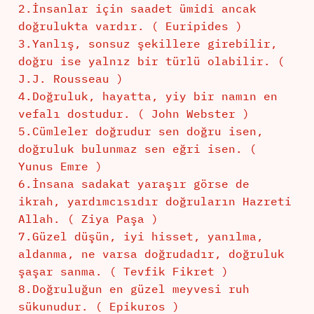
2.İnsanlar için saadet ümidi ancak
doğrulukta vardır. ( Euripides )
3.Yanlış, sonsuz şekillere girebilir,
doğru ise yalnız bir türlü olabilir. (
J.J. Rousseau )
4.Doğruluk, hayatta, yiy bir namın en
vefalı dostudur. ( John Webster )
5.Cümleler doğrudur sen doğru isen,
doğruluk bulunmaz sen eğri isen. (
Yunus Emre )
6.İnsana sadakat yaraşır görse de
ikrah, yardımcısıdır doğruların Hazreti
Allah. ( Ziya Paşa )
7.Güzel düşün, iyi hisset, yanılma,
aldanma, ne varsa doğrudadır, doğruluk
şaşar sanma. ( Tevfik Fikret )
8.Doğruluğun en güzel meyvesi ruh
sükunudur. ( Epikuros )