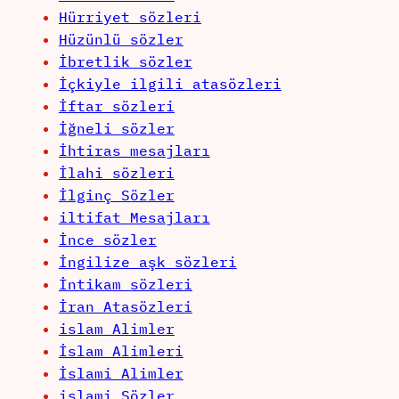
Hürriyet sözleri
Hüzünlü sözler
İbretlik sözler
İçkiyle ilgili atasözleri
İftar sözleri
İğneli sözler
İhtiras mesajları
İlahi sözleri
İlginç Sözler
iltifat Mesajları
İnce sözler
İngilize aşk sözleri
İntikam sözleri
İran Atasözleri
islam Alimler
İslam Alimleri
İslami Alimler
islami Sözler