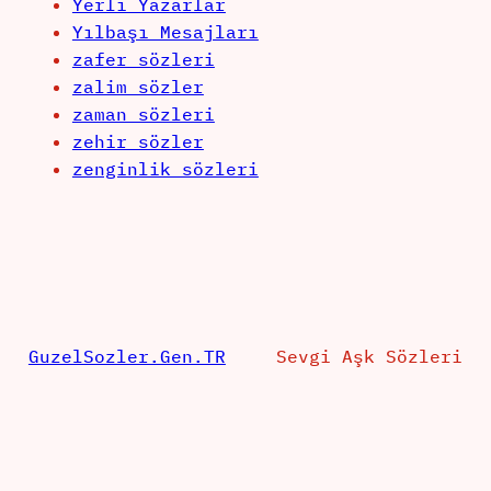
Yerli Yazarlar
Yılbaşı Mesajları
zafer sözleri
zalim sözler
zaman sözleri
zehir sözler
zenginlik sözleri
GuzelSozler.Gen.TR
Sevgi Aşk Sözleri