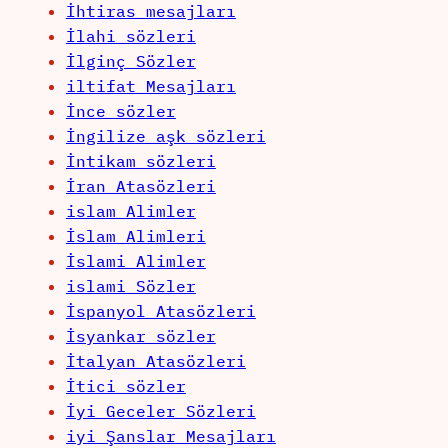
İhtiras mesajları
İlahi sözleri
İlginç Sözler
iltifat Mesajları
İnce sözler
İngilize aşk sözleri
İntikam sözleri
İran Atasözleri
islam Alimler
İslam Alimleri
İslami Alimler
islami Sözler
İspanyol Atasözleri
İsyankar sözler
İtalyan Atasözleri
İtici sözler
İyi Geceler Sözleri
iyi Şanslar Mesajları