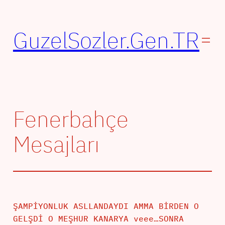
İçeriğe
geç
GuzelSozler.Gen.TR
Fenerbahçe
Mesajları
ŞAMPİYONLUK ASLLANDAYDI AMMA BİRDEN O
GELŞDİ O MEŞHUR KANARYA veee…SONRA