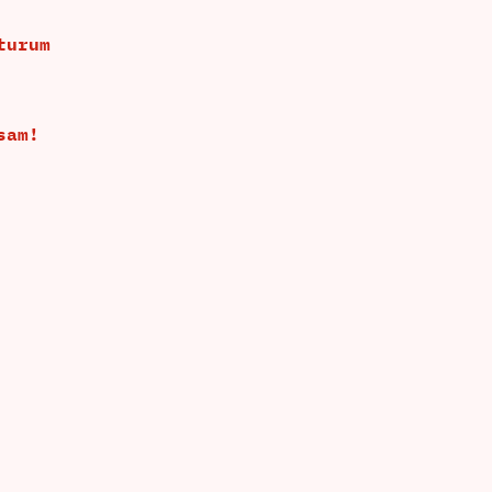
turum
sam!