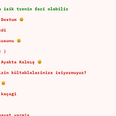
n isik trenin fari olabilir
z Dostum
zdi
ykusunu
r )
n Ayakta Kalmış
izin kültablalariniza isiyormuyuz?
a
 kaçagi
hayat varmis