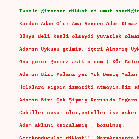
Tünele girersen dikkat et umut sandigi
Kardan Adam Olur Ama Senden Adam OLma
Dünya deli kanli olsaydi yuvarlak olma
Adamın Uykusu gelmiş, içeri Almamış U
Onu görür görmez asik oldum ( KÖr Cafe
Adamın Biri Yalana yer Yok Demiş Yala
Helalara sigara izmariti atmayin.Biz s
Adamın Biri Çok Şişmiş Karısıda Izgar
Cahiller cesur olur,enteller ise asker
Adam aklını kurcalamış , bozulmuş.
Gecekonducular dikkat!!! Mars&rsquota 