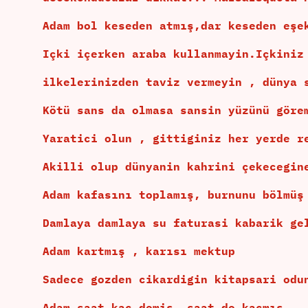
Adam bol keseden atmış,dar keseden eşe
Içki içerken araba kullanmayin.Içkiniz
ilkelerinizden taviz vermeyin , dünya 
Kötü sans da olmasa sansin yüzünü göre
Yaratici olun , gittiginiz her yerde r
Akilli olup dünyanin kahrini çekecegin
Adam kafasını toplamış, burnunu bölmüş
Damlaya damlaya su faturasi kabarik ge
Adam kartmış , karısı mektup
Sadece gozden cikardigin kitapsari odu
Adam saat kaç demiş, saat de kaçmış.