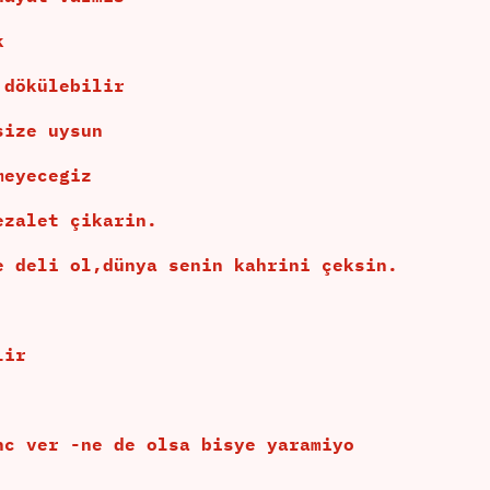
k
 dökülebilir
size uysun
meyecegiz
ezalet çikarin.
e deli ol,dünya senin kahrini çeksin.
lir
nc ver -ne de olsa bisye yaramiyo