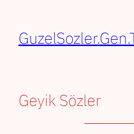
İçeriğe
geç
GuzelSozler.Gen.
Geyik Sözler