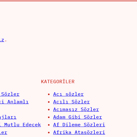
ız
.
KATEGORILER
 Sözler
Acı sözler
ci Anlamlı
Acılı Sözler
Acımasız Sözler
ajları
Adam Gibi Sözler
i Mutlu Edecek
Af Dileme Sözleri
ler
Afrika Atasözleri