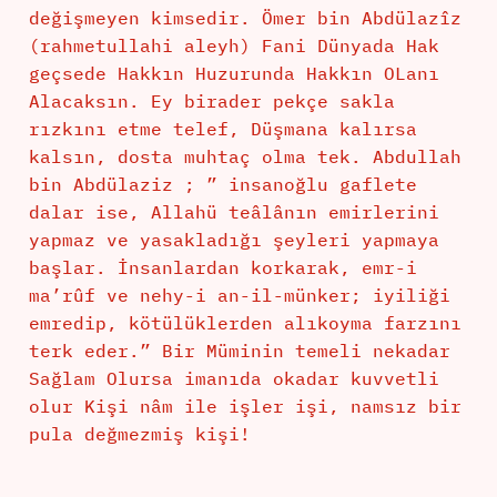
değişmeyen kimsedir. Ömer bin Abdülazîz
(rahmetullahi aleyh) Fani Dünyada Hak
geçsede Hakkın Huzurunda Hakkın OLanı
Alacaksın. Ey birader pekçe sakla
rızkını etme telef, Düşmana kalırsa
kalsın, dosta muhtaç olma tek. Abdullah
bin Abdülaziz ; ” insanoğlu gaflete
dalar ise, Allahü teâlânın emirlerini
yapmaz ve yasakladığı şeyleri yapmaya
başlar. İnsanlardan korkarak, emr-i
ma’rûf ve nehy-i an-il-münker; iyiliği
emredip, kötülüklerden alıkoyma farzını
terk eder.” Bir Müminin temeli nekadar
Sağlam Olursa imanıda okadar kuvvetli
olur Kişi nâm ile işler işi, namsız bir
pula değmezmiş kişi!