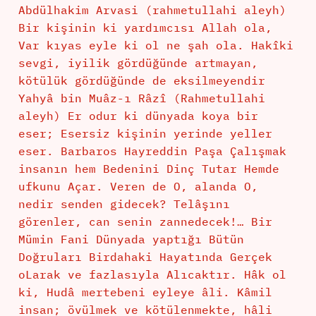
Abdülhakim Arvasi (rahmetullahi aleyh)
Bir kişinin ki yardımcısı Allah ola,
Var kıyas eyle ki ol ne şah ola. Hakîki
sevgi, iyilik gördüğünde artmayan,
kötülük gördüğünde de eksilmeyendir
Yahyâ bin Muâz-ı Râzî (Rahmetullahi
aleyh) Er odur ki dünyada koya bir
eser; Esersiz kişinin yerinde yeller
eser. Barbaros Hayreddin Paşa Çalışmak
insanın hem Bedenini Dinç Tutar Hemde
ufkunu Açar. Veren de O, alanda O,
nedir senden gidecek? Telâşını
görenler, can senin zannedecek!… Bir
Mümin Fani Dünyada yaptığı Bütün
Doğruları Birdahaki Hayatında Gerçek
oLarak ve fazlasıyla Alıcaktır. Hâk ol
ki, Hudâ mertebeni eyleye âli. Kâmil
insan; övülmek ve kötülenmekte, hâli