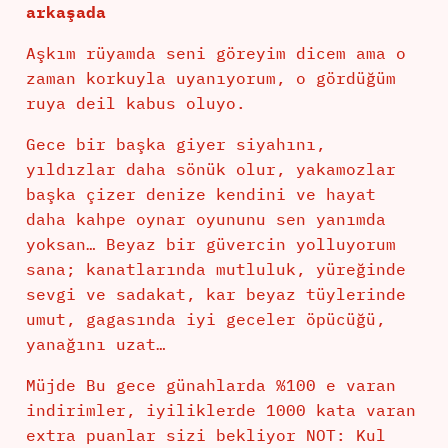
arkaşada
Aşkım rüyamda seni göreyim dicem ama o
zaman korkuyla uyanıyorum, o gördüğüm
ruya deil kabus oluyo.
Gece bir başka giyer siyahını,
yıldızlar daha sönük olur, yakamozlar
başka çizer denize kendini ve hayat
daha kahpe oynar oyununu sen yanımda
yoksan… Beyaz bir güvercin yolluyorum
sana; kanatlarında mutluluk, yüreğinde
sevgi ve sadakat, kar beyaz tüylerinde
umut, gagasında iyi geceler öpücüğü,
yanağını uzat…
Müjde Bu gece günahlarda %100 e varan
indirimler, iyiliklerde 1000 kata varan
extra puanlar sizi bekliyor NOT: Kul