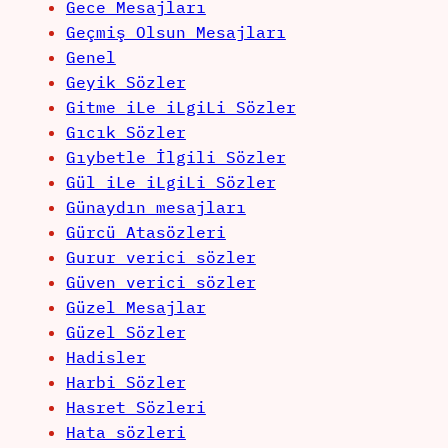
Gece Mesajları
Geçmiş Olsun Mesajları
Genel
Geyik Sözler
Gitme iLe iLgiLi Sözler
Gıcık Sözler
Gıybetle İlgili Sözler
Gül iLe iLgiLi Sözler
Günaydın mesajları
Gürcü Atasözleri
Gurur verici sözler
Güven verici sözler
Güzel Mesajlar
Güzel Sözler
Hadisler
Harbi Sözler
Hasret Sözleri
Hata sözleri