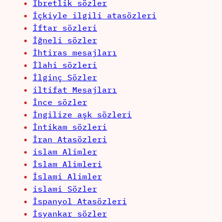
İbretlik sözler
İçkiyle ilgili atasözleri
İftar sözleri
İğneli sözler
İhtiras mesajları
İlahi sözleri
İlginç Sözler
iltifat Mesajları
İnce sözler
İngilize aşk sözleri
İntikam sözleri
İran Atasözleri
islam Alimler
İslam Alimleri
İslami Alimler
islami Sözler
İspanyol Atasözleri
İsyankar sözler