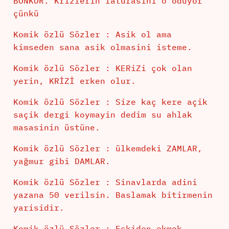
BONKÖR. Krizlerin faturasını o ödüyor
çünkü
Komik özlü Sözler : Asik ol ama
kimseden sana asik olmasini isteme.
Komik özlü Sözler : KERiZi çok olan
yerin, KRİZİ erken olur.
Komik özlü Sözler : Size kaç kere açik
saçik dergi koymayin dedim su ahlak
masasinin üstüne.
Komik özlü Sözler : ülkemdeki ZAMLAR,
yağmur gibi DAMLAR.
Komik özlü Sözler : Sinavlarda adini
yazana 50 verilsin. Baslamak bitirmenin
yarisidir.
Komik özlü Sözler : Eskiden ekmek