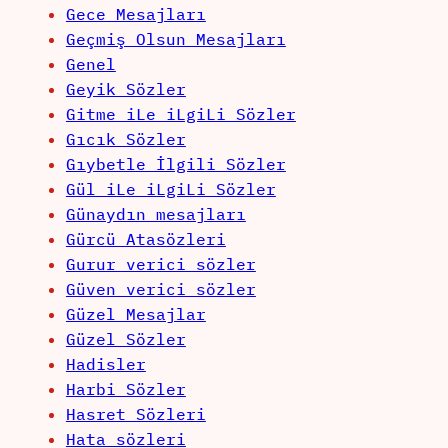
Gece Mesajları
Geçmiş Olsun Mesajları
Genel
Geyik Sözler
Gitme iLe iLgiLi Sözler
Gıcık Sözler
Gıybetle İlgili Sözler
Gül iLe iLgiLi Sözler
Günaydın mesajları
Gürcü Atasözleri
Gurur verici sözler
Güven verici sözler
Güzel Mesajlar
Güzel Sözler
Hadisler
Harbi Sözler
Hasret Sözleri
Hata sözleri