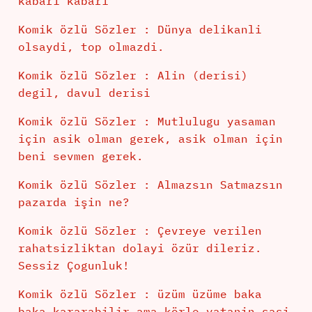
kabari kabari
Komik özlü Sözler : Dünya delikanli
olsaydi, top olmazdi.
Komik özlü Sözler : Alin (derisi)
degil, davul derisi
Komik özlü Sözler : Mutlulugu yasaman
için asik olman gerek, asik olman için
beni sevmen gerek.
Komik özlü Sözler : Almazsın Satmazsın
pazarda işin ne?
Komik özlü Sözler : Çevreye verilen
rahatsizliktan dolayi özür dileriz.
Sessiz Çogunluk!
Komik özlü Sözler : üzüm üzüme baka
baka kararabilir,ama körle yatanin sasi