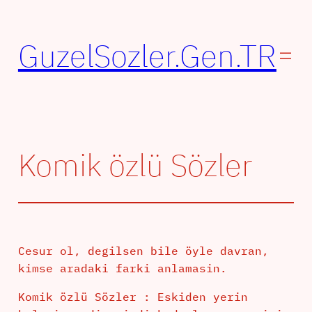
İçeriğe
geç
GuzelSozler.Gen.TR
Komik özlü Sözler
Cesur ol, degilsen bile öyle davran,
kimse aradaki farki anlamasin.
Komik özlü Sözler : Eskiden yerin