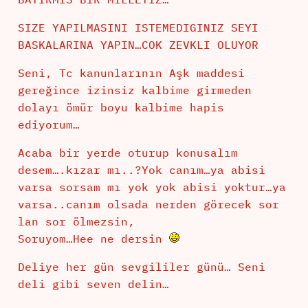
SIZE YAPILMASINI ISTEMEDIGINIZ SEYI
BASKALARINA YAPIN…COK ZEVKLI OLUYOR
Seni, Tc kanunlarının Aşk maddesi
gereğince izinsiz kalbime girmeden
dolayı ömür boyu kalbime hapis
ediyorum…
Acaba bir yerde oturup konusalım
desem….kızar mı..?Yok canım…ya abisi
varsa sorsam mı yok yok abisi yoktur…ya
varsa..canım olsada nerden görecek sor
lan sor ölmezsin,
Soruyom…Hee ne dersin
Deliye her gün sevgililer günü… Seni
deli gibi seven delin…