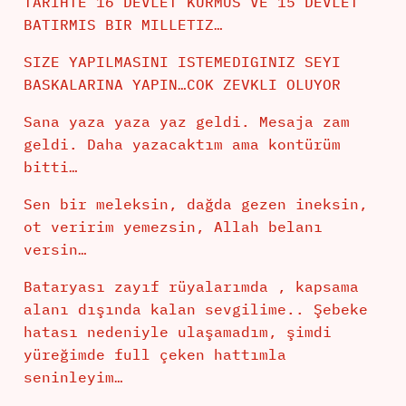
TARIHTE 16 DEVLET KURMUS VE 15 DEVLET
BATIRMIS BIR MILLETIZ…
SIZE YAPILMASINI ISTEMEDIGINIZ SEYI
BASKALARINA YAPIN…COK ZEVKLI OLUYOR
Sana yaza yaza yaz geldi. Mesaja zam
geldi. Daha yazacaktım ama kontürüm
bitti…
Sen bir meleksin, dağda gezen ineksin,
ot veririm yemezsin, Allah belanı
versin…
Bataryası zayıf rüyalarımda , kapsama
alanı dışında kalan sevgilime.. Şebeke
hatası nedeniyle ulaşamadım, şimdi
yüreğimde full çeken hattımla
seninleyim…