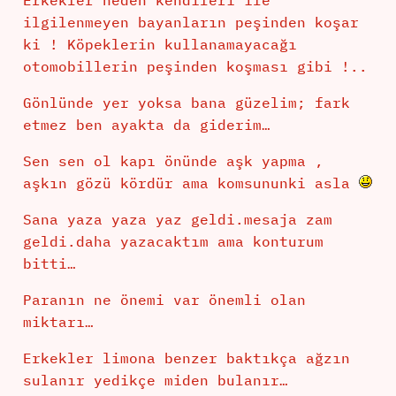
Erkekler neden kendileri ile
ilgilenmeyen bayanların peşinden koşar
ki ! Köpeklerin kullanamayacağı
otomobillerin peşinden koşması gibi !..
Gönlünde yer yoksa bana güzelim; fark
etmez ben ayakta da giderim…
Sen sen ol kapı önünde aşk yapma ,
aşkın gözü kördür ama komsununki asla
Sana yaza yaza yaz geldi.mesaja zam
geldi.daha yazacaktım ama konturum
bitti…
Paranın ne önemi var önemli olan
miktarı…
Erkekler limona benzer baktıkça ağzın
sulanır yedikçe miden bulanır…