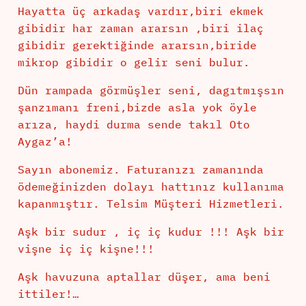
Hayatta üç arkadaş vardır,biri ekmek
gibidir har zaman ararsın ,biri ilaç
gibidir gerektiğinde ararsın,biride
mikrop gibidir o gelir seni bulur.
Dün rampada görmüşler seni, dagıtmışsın
şanzımanı freni,bizde asla yok öyle
arıza, haydi durma sende takıl Oto
Aygaz’a!
Sayın abonemiz. Faturanızı zamanında
ödemeğinizden dolayı hattınız kullanıma
kapanmıştır. Telsim Müşteri Hizmetleri.
Aşk bir sudur , iç iç kudur !!! Aşk bir
vişne iç iç kişne!!!
Aşk havuzuna aptallar düşer, ama beni
ittiler!…