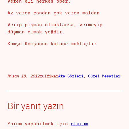
Veren eli herkes öper.
Az veren candan çok veren maldan
Verip pişman olmaktansa, vermeyip
düşman olmak yeğdir.
Komşu Komşunun külüne muhtaçtır
Nisan 18, 2012
zulfikar
Ata Sözleri
, 
Güzel Mesajlar
Bir yanıt yazın
Yorum yapabilmek için
oturum