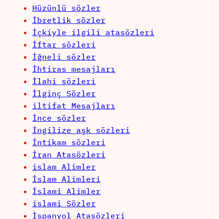
Hüzünlü sözler
İbretlik sözler
İçkiyle ilgili atasözleri
İftar sözleri
İğneli sözler
İhtiras mesajları
İlahi sözleri
İlginç Sözler
iltifat Mesajları
İnce sözler
İngilize aşk sözleri
İntikam sözleri
İran Atasözleri
islam Alimler
İslam Alimleri
İslami Alimler
islami Sözler
İspanyol Atasözleri