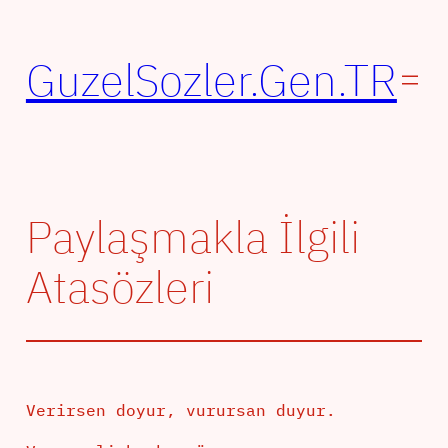
İçeriğe
geç
GuzelSozler.Gen.TR
Paylaşmakla İlgili
Atasözleri
Verirsen doyur, vurursan duyur.