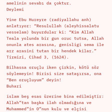
amelinin sevabı da çoktur.
Deylemi
Yine Ebu Hureyre (radiyallahu anh)
anlatıyor: “Resulullah (aleyhissalatu
vesselam) buyurdular ki: “Kim Allah
Teala yolunda bir gun oruc tutsa, Allah
onunla ates arasına, genisligi sema ile
arz arasini tutan bir hendek kilar.”
Tirmizi, Cihad 3, (1624).
Bilhassa oruçlu iken çirkin, kötü söz
söylemeyin! Birisi size sataşırsa, ona
“Ben oruçluyum” deyin!
Buhari
islam beş esas üzerine bina edilmiştir:
Allah”tan başka ilah olmadığına ve
Muhammed”in O”nun kulu ve elçisi