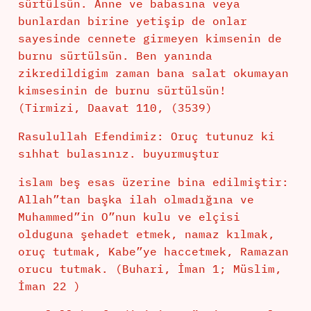
sürtülsün. Anne ve babasına veya
bunlardan birine yetişip de onlar
sayesinde cennete girmeyen kimsenin de
burnu sürtülsün. Ben yanında
zikredildigim zaman bana salat okumayan
kimsesinin de burnu sürtülsün!
(Tirmizi, Daavat 110, (3539)
Rasulullah Efendimiz: Oruç tutunuz ki
sıhhat bulasınız. buyurmuştur
islam beş esas üzerine bina edilmiştir:
Allah”tan başka ilah olmadığına ve
Muhammed”in O”nun kulu ve elçisi
olduguna şehadet etmek, namaz kılmak,
oruç tutmak, Kabe”ye haccetmek, Ramazan
orucu tutmak. (Buhari, İman 1; Müslim,
İman 22 )