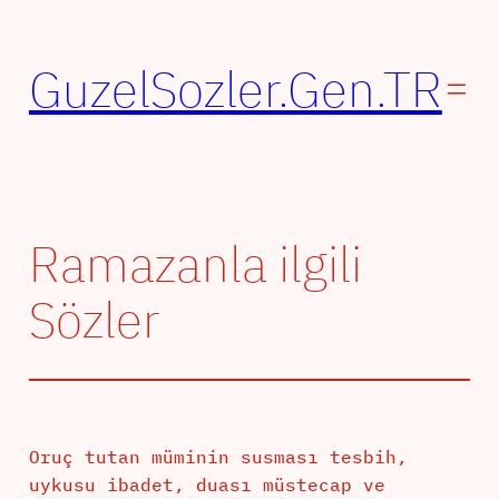
İçeriğe
geç
GuzelSozler.Gen.TR
Ramazanla ilgili
Sözler
Oruç tutan müminin susması tesbih,
uykusu ibadet, duası müstecap ve