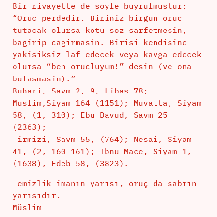
Bir rivayette de soyle buyrulmustur:
“Oruc perdedir. Biriniz birgun oruc
tutacak olursa kotu soz sarfetmesin,
bagirip cagirmasin. Birisi kendisine
yakisiksiz laf edecek veya kavga edecek
olursa “ben orucluyum!” desin (ve ona
bulasmasin).”
Buhari, Savm 2, 9, Libas 78;
Muslim,Siyam 164 (1151); Muvatta, Siyam
58, (1, 310); Ebu Davud, Savm 25
(2363);
Tirmizi, Savm 55, (764); Nesai, Siyam
41, (2, 160-161); Ibnu Mace, Siyam 1,
(1638), Edeb 58, (3823).
Temizlik imanın yarısı, oruç da sabrın
yarısıdır.
Müslim