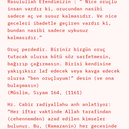
Rasulullah Efendimizin : ” Nice oruçlu
insan vardır ki, orucundan nasibi
sadece aç ve susuz kalmasıdır. Ve nice
geceleri ibadetle geçiren vardır ki,
bundan nasibi sadece uykusuz
kalmasıdır.”
Oruç perdedir. Biriniz birgün oruç
tutacak olursa kötü söz sarfetmesin,
bağırıp çağırmasın. Birisi kendisine
yakışıksız laf edecek veya kavga edecek
olursa “ben oruçluyum!” desin (ve ona
bulaşmasın)
(Müslim, Sıyam 164, (1161)
Hz. Cabir radiyallahu anh anlatiyor:
“Her iftar vaktinde Allah tarafindan
(cehennemden) azad edilen kimseler
bulunur. Bu, (Ramazanin) her gecesinde