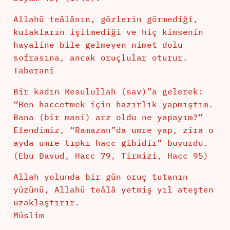
Allahü teâlânın, gözlerin görmediği,
kulakların işitmediği ve hiç kimsenin
hayaline bile gelmeyen nimet dolu
sofrasına, ancak oruçlular oturur.
Taberani
Bir kadın Resulullah (sav)”a gelerek:
“Ben haccetmek için hazırlık yapmıştım.
Bana (bir mani) arz oldu ne yapayım?”
Efendimiz, “Ramazan”da umre yap, zira o
ayda umre tıpkı hacc gibidir” buyurdu.
(Ebu Davud, Hacc 79, Tirmizi, Hacc 95)
Allah yolunda bir gün oruç tutanın
yüzünü, Allahü teâlâ yetmiş yıl ateşten
uzaklaştırır.
Müslim