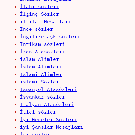
İlahi sözleri
İlginç Sözler
iltifat Mesajları
İnce sözler
İngilize aşk sözleri
İntikam sözleri
İran Atasözleri
islam Alimler
İslam Alimleri
İslami Alimler
islami Sözler
İspanyol Atasözleri
İsyankar sözler
İtalyan Atasözleri
İtici sözler
İyi Geceler Sözleri
iyi Şanslar Mesajları
İyi sözler