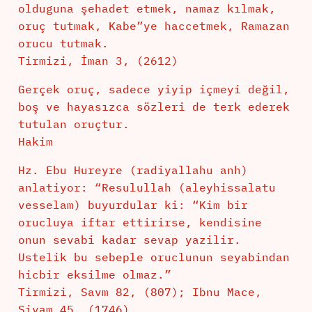
olduguna şehadet etmek, namaz kılmak,
oruç tutmak, Kabe”ye haccetmek, Ramazan
orucu tutmak.
Tirmizi, İman 3, (2612)
Gerçek oruç, sadece yiyip içmeyi değil,
boş ve hayasızca sözleri de terk ederek
tutulan oruçtur.
Hakim
Hz. Ebu Hureyre (radiyallahu anh)
anlatiyor: “Resulullah (aleyhissalatu
vesselam) buyurdular ki: “Kim bir
orucluya iftar ettirirse, kendisine
onun sevabi kadar sevap yazilir.
Ustelik bu sebeple oruclunun seyabindan
hicbir eksilme olmaz.”
Tirmizi, Savm 82, (807); Ibnu Mace,
Siyam 45, (1746).