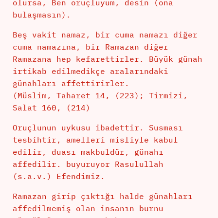
olursa, Ben oruçluyum, desin (ona
bulaşmasın).
Beş vakit namaz, bir cuma namazı diğer
cuma namazına, bir Ramazan diğer
Ramazana hep kefarettirler. Büyük günah
irtikab edilmedikçe aralarındaki
günahları affettirirler.
(Müslim, Taharet 14, (223); Tirmizi,
Salat 160, (214)
Oruçlunun uykusu ibadettir. Susması
tesbihtir, amelleri misliyle kabul
edilir, duası makbuldür, günahı
affedilir. buyuruyor Rasulullah
(s.a.v.) Efendimiz.
Ramazan girip çıktığı halde günahları
affedilmemiş olan insanın burnu