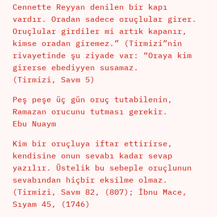
Cennette Reyyan denilen bir kapı
vardır. Oradan sadece oruçlular girer.
Oruçlular girdiler mi artık kapanır,
kimse oradan giremez.” (Tirmizi”nin
rivayetinde şu ziyade var: “Oraya kim
girerse ebediyyen susamaz.
(Tirmizi, Savm 5)
Peş peşe üç gün oruç tutabilenin,
Ramazan orucunu tutması gerekir.
Ebu Nuaym
Kim bir oruçluya iftar ettirirse,
kendisine onun sevabı kadar sevap
yazılır. Üstelik bu sebeple oruçlunun
sevabından hiçbir eksilme olmaz.
(Tirmizi, Savm 82, (807); İbnu Mace,
Sıyam 45, (1746)