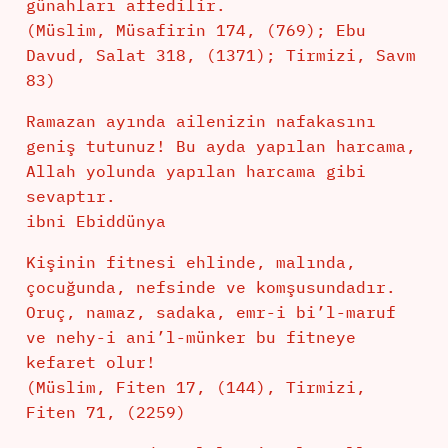
günahları affedilir.
(Müslim, Müsafirin 174, (769); Ebu
Davud, Salat 318, (1371); Tirmizi, Savm
83)
Ramazan ayında ailenizin nafakasını
geniş tutunuz! Bu ayda yapılan harcama,
Allah yolunda yapılan harcama gibi
sevaptır.
ibni Ebiddünya
Kişinin fitnesi ehlinde, malında,
çocuğunda, nefsinde ve komşusundadır.
Oruç, namaz, sadaka, emr-i bi’l-maruf
ve nehy-i ani’l-münker bu fitneye
kefaret olur!
(Müslim, Fiten 17, (144), Tirmizi,
Fiten 71, (2259)