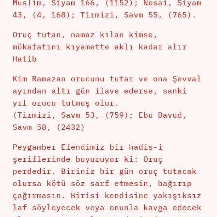
Muslim, Siyam 166, (1152); Nesai, Siyam
43, (4, 168); Tirmizi, Savm 55, (765).
Oruç tutan, namaz kılan kimse,
mükafatını kıyamette aklı kadar alır
Hatib
Kim Ramazan orucunu tutar ve ona Şevval
ayından altı gün ilave ederse, sanki
yıl orucu tutmuş olur.
(Tirmizi, Savm 53, (759); Ebu Davud,
Savm 58, (2432)
Peygamber Efendimiz bir hadis-i
şeriflerinde buyuruyor ki: Oruç
perdedir. Biriniz bir gün oruç tutacak
olursa kötü söz sarf etmesin, bağırıp
çağırmasın. Birisi kendisine yakışıksız
laf söyleyecek veya onunla kavga edecek