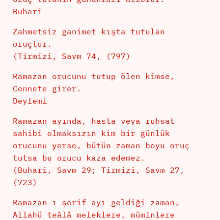
Buhari
Zahmetsiz ganimet kışta tutulan
oruçtur.
(Tirmizi, Savm 74, (797)
Ramazan orucunu tutup ölen kimse,
Cennete girer.
Deylemi
Ramazan ayında, hasta veya ruhsat
sahibi olmaksızın kim bir günlük
orucunu yerse, bütün zaman boyu oruç
tutsa bu orucu kaza edemez.
(Buhari, Savm 29; Tirmizi, Savm 27,
(723)
Ramazan-ı şerif ayı geldiği zaman,
Allahü teâlâ meleklere, müminlere