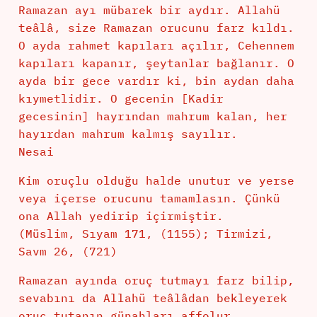
Ramazan ayı mübarek bir aydır. Allahü
teâlâ, size Ramazan orucunu farz kıldı.
O ayda rahmet kapıları açılır, Cehennem
kapıları kapanır, şeytanlar bağlanır. O
ayda bir gece vardır ki, bin aydan daha
kıymetlidir. O gecenin [Kadir
gecesinin] hayrından mahrum kalan, her
hayırdan mahrum kalmış sayılır.
Nesai
Kim oruçlu olduğu halde unutur ve yerse
veya içerse orucunu tamamlasın. Çünkü
ona Allah yedirip içirmiştir.
(Müslim, Sıyam 171, (1155); Tirmizi,
Savm 26, (721)
Ramazan ayında oruç tutmayı farz bilip,
sevabını da Allahü teâlâdan bekleyerek
oruç tutanın günahları affolur.