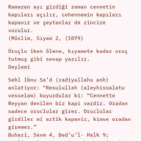
Ramazan ayı girdiği zaman cennetin
kapıları açılır, cehennemin kapıları
kapanır ve şeytanlar da zincire
vurulur.
(Müslim, Sıyam 2, (1079)
Oruçlu iken ölene, kıyamete kadar oruç
tutmuş gibi sevap yazılır.
Deylemi
Sehl Ibnu Sa’d (radiyallahu anh)
anlatiyor: “Resulullah (aleyhissalatu
vesselam) buyurdular ki: “Cennette
Reyyan denilen bir kapi vardir. Oradan
sadece oruclular girer. Oruclular
girdiler mi artik kapanir, kimse oradan
giremez.”
Buhari, Savm 4, Bed’u’l- Halk 9;