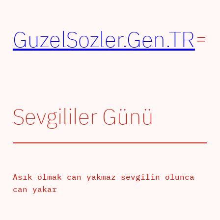
İçeriğe
geç
GuzelSozler.Gen.TR
Sevgililer Günü
Asık olmak can yakmaz sevgilin olunca
can yakar