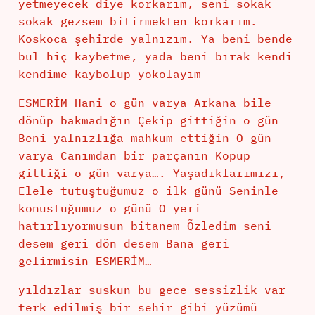
yetmeyecek diye korkarım, seni sokak
sokak gezsem bitirmekten korkarım.
Koskoca şehirde yalnızım. Ya beni bende
bul hiç kaybetme, yada beni bırak kendi
kendime kaybolup yokolayım
ESMERİM Hani o gün varya Arkana bile
dönüp bakmadığın Çekip gittiğin o gün
Beni yalnızlığa mahkum ettiğin O gün
varya Canımdan bir parçanın Kopup
gittiği o gün varya…. Yaşadıklarımızı,
Elele tutuştuğumuz o ilk günü Seninle
konustuğumuz o günü O yeri
hatırlıyormusun bitanem Õzledim seni
desem geri dön desem Bana geri
gelirmisin ESMERİM…
yıldızlar suskun bu gece sessizlik var
terk edilmiş bir sehir gibi yüzümü