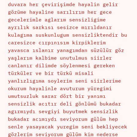
duvara her çevirişimde hayalin gelir
gözüme hayaline sarılırım her gece
gecelerimle aglarım sensizligime
ayrılık sarkısı sesizce mırıldanır
kulagıma suskunlugum sensizliktendir bu
caresizce cırpınısım kirpiklerim
yavasca ıslanır yanagımdan süzülür göz
yaşlarım kalbime unutulmus siirler
canlanır dilimde söylenmesi gereken
türküler ve bir türkü misali
yanlızlıgıma soylerim seni siirlerime
okurum hayalinle avuturum yüregimi
umutsuzluk sarar dört bir yanımı
sensizlik acıtır deli gönlümü bukadar
agırmıydı sevgiyi buyutmek sensizlik
bukadar acımıydı seviyorum gülüm hep
senle yasayacak yuregim seni bekliyecek
gözlerim seviyorum gülüm kim nederse