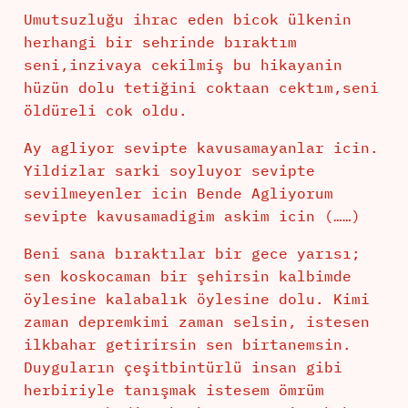
Umutsuzluğu ihrac eden bicok ülkenin
herhangi bir sehrinde bıraktım
seni,inzivaya cekilmiş bu hikayanin
hüzün dolu tetiğini coktaan cektım,seni
öldüreli cok oldu.
Ay agliyor sevipte kavusamayanlar icin.
Yildizlar sarki soyluyor sevipte
sevilmeyenler icin Bende Agliyorum
sevipte kavusamadigim askim icin (……)
Beni sana bıraktılar bir gece yarısı;
sen koskocaman bir şehirsin kalbimde
öylesine kalabalık öylesine dolu. Kimi
zaman depremkimi zaman selsin, istesen
ilkbahar getirirsin sen birtanemsin.
Duyguların çeşitbintürlü insan gibi
herbiriyle tanışmak istesem ömrüm