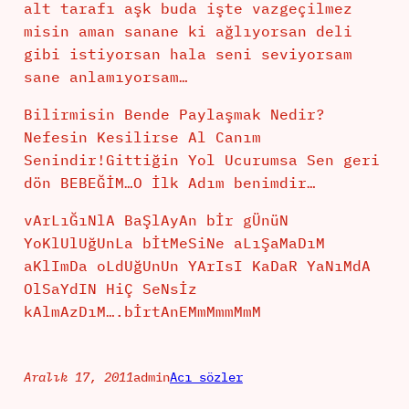
alt tarafı aşk buda işte vazgeçilmez
misin aman sanane ki ağlıyorsan deli
gibi istiyorsan hala seni seviyorsam
sane anlamıyorsam…
Bilirmisin Bende Paylaşmak Nedir?
Nefesin Kesilirse Al Canım
Senindir!Gittiğin Yol Ucurumsa Sen geri
dön BEBEĞİM…O İlk Adım benimdir…
vArLıĞıNlA BaŞlAyAn bİr gÜnüN
YoKlUlUğUnLa bİtMeSiNe aLıŞaMaDıM
aKlImDa oLdUğUnUn YArIsI KaDaR YaNıMdA
OlSaYdIN HiÇ SeNsİz
kAlmAzDıM….bİrtAnEMmMmmMmM
Aralık 17, 2011
admin
Acı sözler