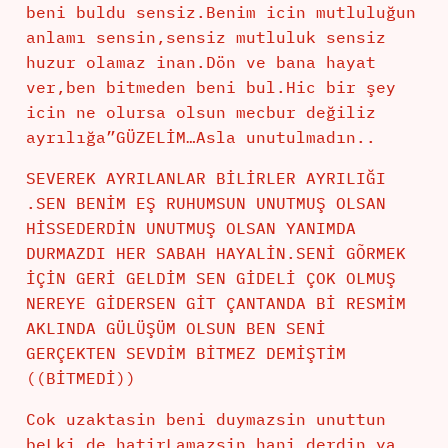
beni buldu sensiz.Benim icin mutluluğun
anlamı sensin,sensiz mutluluk sensiz
huzur olamaz inan.Dön ve bana hayat
ver,ben bitmeden beni bul.Hic bir şey
icin ne olursa olsun mecbur değiliz
ayrılığa”GÜZELİM…Asla unutulmadın..
SEVEREK AYRILANLAR BİLİRLER AYRILIĞI
.SEN BENİM EŞ RUHUMSUN UNUTMUŞ OLSAN
HİSSEDERDİN UNUTMUŞ OLSAN YANIMDA
DURMAZDI HER SABAH HAYALİN.SENİ GÕRMEK
İÇİN GERİ GELDİM SEN GİDELİ ÇOK OLMUŞ
NEREYE GİDERSEN GİT ÇANTANDA Bİ RESMİM
AKLINDA GÜLÜŞÜM OLSUN BEN SENİ
GERÇEKTEN SEVDİM BİTMEZ DEMİŞTİM
((BİTMEDİ))
Cok uzaktasin beni duymazsin unuttun
beLki de hatirLamazsin hani derdin ya