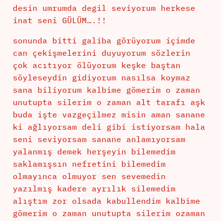
desin umrumda degil seviyorum herkese
inat seni GÜLÜM….!!
sonunda bitti galiba görüyorum içimde
can çekişmelerini duyuyorum sözlerin
çok acıtıyor ölüyorum keşke baştan
söyleseydin gidiyorum nasılsa koymaz
sana biliyorum kalbime gömerim o zaman
unutupta silerim o zaman alt tarafı aşk
buda işte vazgeçilmez misin aman sanane
ki ağlıyorsam deli gibi istiyorsam hala
seni seviyorsam sanane anlamıyorsam
yalanmış demek herşeyin bilemedim
saklamışsın nefretini bilemedim
olmayınca olmuyor sen sevemedin
yazılmış kadere ayrılık silemedim
alıştım zor olsada kabullendim kalbime
gömerim o zaman unutupta silerim ozaman