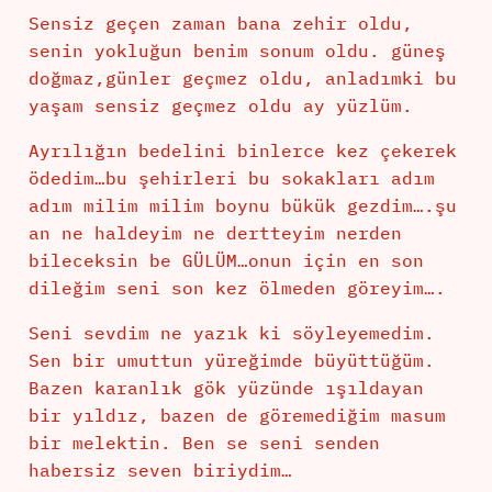
Sensiz geçen zaman bana zehir oldu,
senin yokluğun benim sonum oldu. güneş
doğmaz,günler geçmez oldu, anladımki bu
yaşam sensiz geçmez oldu ay yüzlüm.
Ayrılığın bedelini binlerce kez çekerek
ödedim…bu şehirleri bu sokakları adım
adım milim milim boynu bükük gezdim….şu
an ne haldeyim ne dertteyim nerden
bileceksin be GÜLÜM…onun için en son
dileğim seni son kez ölmeden göreyim….
Seni sevdim ne yazık ki söyleyemedim.
Sen bir umuttun yüreğimde büyüttüğüm.
Bazen karanlık gök yüzünde ışıldayan
bir yıldız, bazen de göremediğim masum
bir melektin. Ben se seni senden
habersiz seven biriydim…