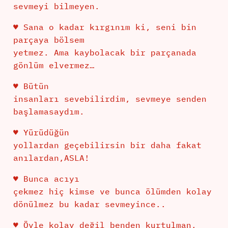
sevmeyi bilmeyen.
♥ Sana o kadar kırgınım ki, seni bin
parçaya bölsem
yetmez. Ama kaybolacak bir parçanada
gönlüm elvermez…
♥ Bütün
insanları sevebilirdim, sevmeye senden
başlamasaydım.
♥ Yürüdüğün
yollardan geçebilirsin bir daha fakat
anılardan,ASLA!
♥ Bunca acıyı
çekmez hiç kimse ve bunca ölümden kolay
dönülmez bu kadar sevmeyince..
♥ Öyle kolay değil benden kurtulman,