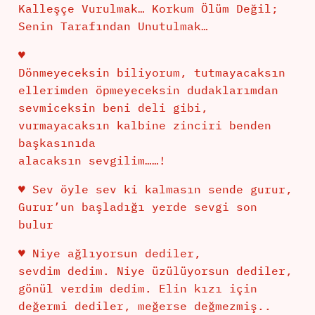
Kalleşçe Vurulmak… Korkum Ölüm Değil;
Senin Tarafından Unutulmak…
♥
Dönmeyeceksin biliyorum, tutmayacaksın
ellerimden öpmeyeceksin dudaklarımdan
sevmiceksin beni deli gibi,
vurmayacaksın kalbine zinciri benden
başkasınıda
alacaksın sevgilim……!
♥ Sev öyle sev ki kalmasın sende gurur,
Gurur’un başladığı yerde sevgi son
bulur
♥ Niye ağlıyorsun dediler,
sevdim dedim. Niye üzülüyorsun dediler,
gönül verdim dedim. Elin kızı için
değermi dediler, meğerse değmezmiş..