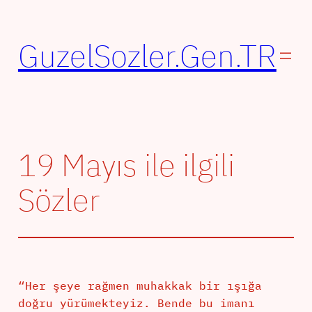
İçeriğe
geç
GuzelSozler.Gen.TR
19 Mayıs ile ilgili
Sözler
“Her şeye rağmen muhakkak bir ışığa
doğru yürümekteyiz. Bende bu imanı