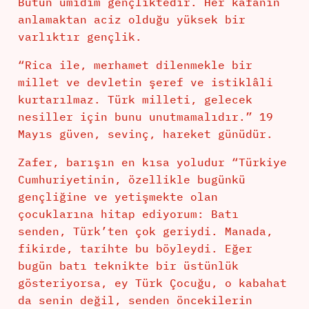
Bütün ümidim gençliktedir. Her kafanın
anlamaktan aciz olduğu yüksek bir
varlıktır gençlik.
“Rica ile, merhamet dilenmekle bir
millet ve devletin şeref ve istiklâli
kurtarılmaz. Türk milleti, gelecek
nesiller için bunu unutmamalıdır.” 19
Mayıs güven, sevinç, hareket günüdür.
Zafer, barışın en kısa yoludur “Türkiye
Cumhuriyetinin, özellikle bugünkü
gençliğine ve yetişmekte olan
çocuklarına hitap ediyorum: Batı
senden, Türk’ten çok geriydi. Manada,
fikirde, tarihte bu böyleydi. Eğer
bugün batı teknikte bir üstünlük
gösteriyorsa, ey Türk Çocuğu, o kabahat
da senin değil, senden öncekilerin