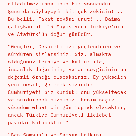
affedilmez ihmalinin bir sonucudur.
Şunu da söyleyeyim ki, çok zekisin! ..
Bu belli. Fakat zekânı unut! .. Daima
çalışkan ol… 19 Mayıs yeni Türkiye’nin
ve Atatürk’ün doğum günüdür.
“Gençler, Cesaretimizi güçlendiren ve
sürdüren sizlersiniz. Siz, almakta
olduğunuz terbiye ve kültür ile,
insanlık değerinin, vatan sevgisinin en
değerli örneği olacaksınız. Ey yükselen
yeni nesil, gelecek sizindir.
Cumhuriyeti biz kurduk; onu yükseltecek
ve sürdürecek sizsiniz… benim naçiz
vücudum elbet bir gün toprak olacaktır,
ancak Türkiye Cumhuriyeti ilelebet
payidar kalacaktır.”
“Ben Samsun’u ve Samsun Halkını