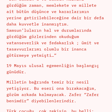
gördüğüm zaman, memlekete ve millete
ait bütün düşünce ve kararlarımın
yerine getirilebileceğine dair bir defa
daha kuvvetle inanmıştım.
Samsun’luların hal ve durumlarında
gördüğüm gözlerinden okuduğum
vatanseverlik ve fedakarlık ; ümit ve
tasavvurlarımı olumlu bir inanca
götürmeye yetmişti…”
19 Mayıs ulusal egemenliğin başlangıç
günüdür.
Milletin bağrında temiz bir nesil
yetişiyor. Bu eseri ona bırakacağım,
gözüm arkada kalmayacak. Zafer “Zafer
benimdir” diyebilenlerindir.
Türk çocuğu, çok zekisin, bu belli;