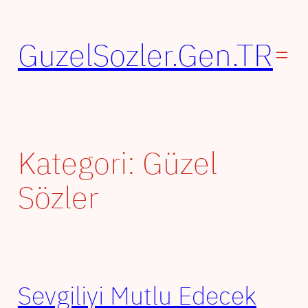
İçeriğe
geç
GuzelSozler.Gen.TR
Kategori:
Güzel
Sözler
Sevgiliyi Mutlu Edecek