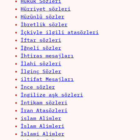
Hukuk Sözleri
Hürriyet sözleri
Hüzünlü sözler
İbretlik sözler
İçkiyle ilgili atasözleri
İftar sözleri
İğneli sözler
İhtiras mesajları
İlahi sözleri
İlginç Sözler
iltifat Mesajları
İnce sözler
İngilize aşk sözleri
İntikam sözleri
İran Atasözleri
islam Alimler
İslam Alimleri
İslami Alimler