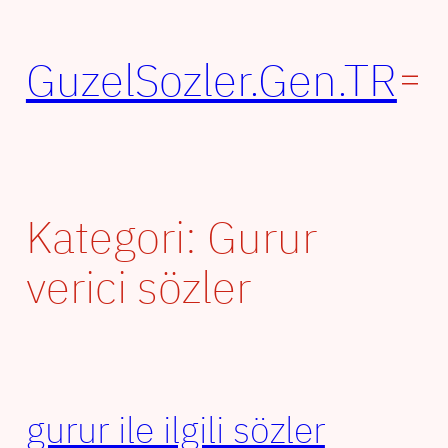
İçeriğe
geç
GuzelSozler.Gen.TR
Kategori:
Gurur
verici sözler
gurur ile ilgili sözler