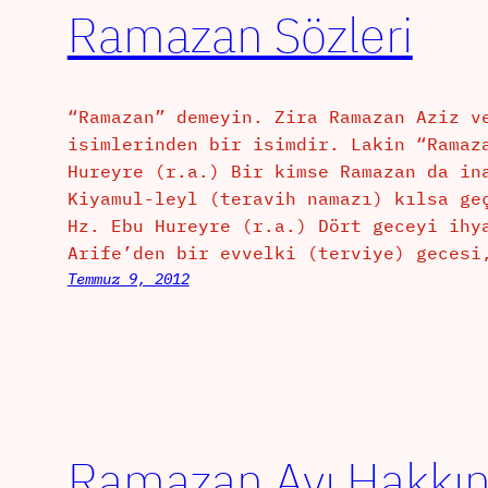
Ramazan Sözleri
“Ramazan” demeyin. Zira Ramazan Aziz v
isimlerinden bir isimdir. Lakin “Ramaz
Hureyre (r.a.) Bir kimse Ramazan da in
Kiyamul-leyl (teravih namazı) kılsa ge
Hz. Ebu Hureyre (r.a.) Dört geceyi ihy
Arife’den bir evvelki (terviye) gecesi
Temmuz 9, 2012
Ramazan Ayı Hakkınd