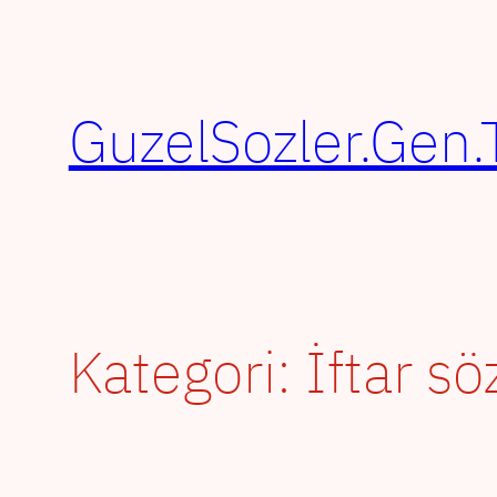
İçeriğe
geç
GuzelSozler.Gen.
Kategori:
İftar sö