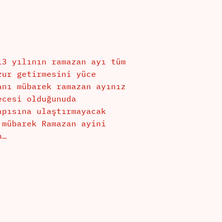
yılının ramazan ayı tüm
zur getirmesini yüce
anı mübarek ramazan ayınız
ecesi olduğunuda
apısına ulaştırmayacak
 mübarek Ramazan ayini
n…