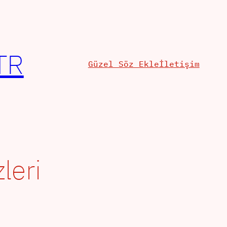
TR
Güzel Söz Ekle
İletişim
zleri