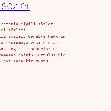
 sözler
amazanla ilgili sözler
zel sözleri
ili sözler; Cenab-i Hakk’in
tan korumaya vesile olan
Baslangiclar sonuclarin
Ramazan ayinin Kurtulus ile
n ayi sana bir mustu,