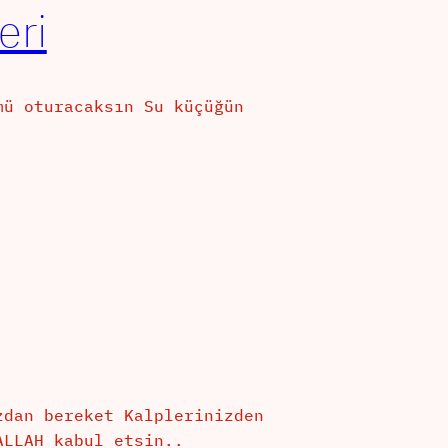
eri
mü oturacaksın Su küçüğün
zdan bereket Kalplerinizden
ALLAH kabul etsin..