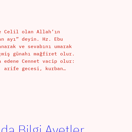
e Celil olan Allah’ın
an ayı” deyin. Hz. Ebu
anarak ve sevabını umarak
çmiş günahı mağfiret olur.
a edene Cennet vacip olur:
, arife gecesi, kurban…
a Bilgi Ayetler