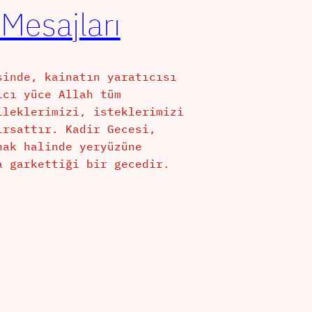
 Mesajları
sinde, kainatın yaratıcısı
ıcı yüce Allah tüm
ileklerimizi, isteklerimizi
ırsattır. Kadir Gecesi,
nak halinde yeryüzüne
a garkettiği bir gecedir.