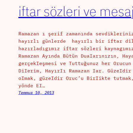
iftar sözleri ve mesaj
Ramazan ı şerif zamanında sevdiklerini
hayırlı günlerde hayırlı bir iftar di
hazırladıgımız iftar sözleri kaynagımı
Ramazan Ayında Bütün DuaIarınızın, Hay
gerçekIeşmesi ve Tuttuğunuz her Orucun
DiIerim, HayırIı Ramazan Iar. GüzeIdir
oImak, güzeIdir Oruc’u BirIikte tutmak
yönde EI…
Temmuz 10, 2013