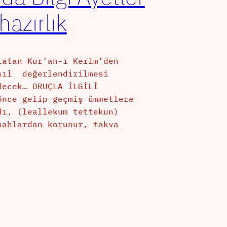
azırlık
atan Kur’an-ı Kerim’den
asıl değerlendirilmesi
decek… ORUÇLA İLGİLİ
önce gelip geçmiş ümmetlere
dı, (leallekum tettekun)
ahlardan korunur, takva