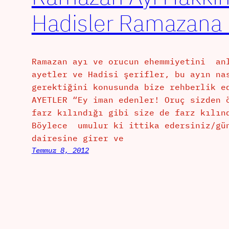
Hadisler Ramazana h
Ramazan ayı ve orucun ehemmiyetini anl
ayetler ve Hadisi şerifler, bu ayın n
gerektiğini konusunda bize rehberlik e
AYETLER “Ey iman edenler! Oruç sizden 
farz kılındığı gibi size de farz kılın
Böylece umulur ki ittika edersiniz/gün
dairesine girer ve
Temmuz 8, 2012