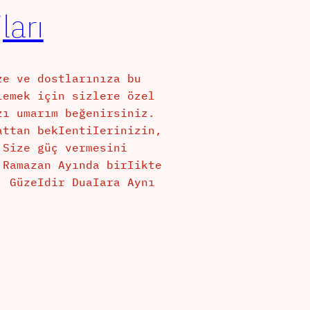
ları
ze ve dostlarınıza bu
lemek için sizlere özel
zı umarım beğenirsiniz.
attan bekIentiIerinizin,
 Size güç vermesini
 Ramazan Ayında birIikte
, GüzeIdir DuaIara Aynı