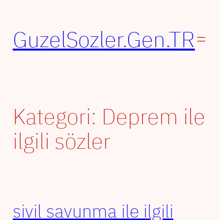
İçeriğe
geç
GuzelSozler.Gen.TR
Kategori:
Deprem ile
ilgili sözler
sivil savunma ile ilgili