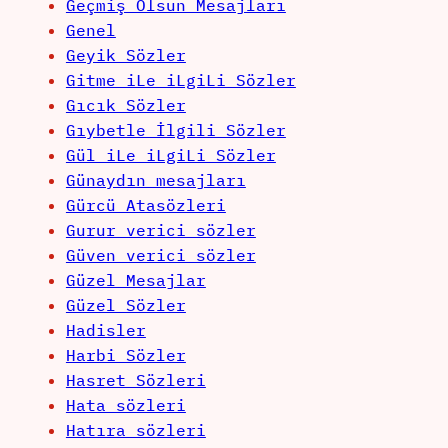
Geçmiş Olsun Mesajları
Genel
Geyik Sözler
Gitme iLe iLgiLi Sözler
Gıcık Sözler
Gıybetle İlgili Sözler
Gül iLe iLgiLi Sözler
Günaydın mesajları
Gürcü Atasözleri
Gurur verici sözler
Güven verici sözler
Güzel Mesajlar
Güzel Sözler
Hadisler
Harbi Sözler
Hasret Sözleri
Hata sözleri
Hatıra sözleri