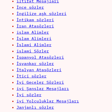
iltifat Mesajları
İnce sözler
İngilize aşk sözleri
İntikam sözleri
İran Atasözleri
islam Alimler
İslam Alimleri
İslami Alimler
islami Sözler
İspanyol Atasözleri
İsyankar sözler
İtalyan Atasözleri
İtici sözler
İyi Geceler Sözleri
iyi Şanslar Mesajları
İyi sözler
iyi Yolculuklar Mesajları
Janjanlı sözler