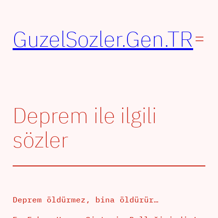
İçeriğe
geç
GuzelSozler.Gen.TR
Deprem ile ilgili
sözler
Deprem öldürmez, bina öldürür…