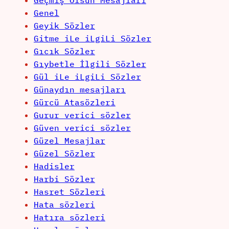
Geçmiş Olsun Mesajları
Genel
Geyik Sözler
Gitme iLe iLgiLi Sözler
Gıcık Sözler
Gıybetle İlgili Sözler
Gül iLe iLgiLi Sözler
Günaydın mesajları
Gürcü Atasözleri
Gurur verici sözler
Güven verici sözler
Güzel Mesajlar
Güzel Sözler
Hadisler
Harbi Sözler
Hasret Sözleri
Hata sözleri
Hatıra sözleri