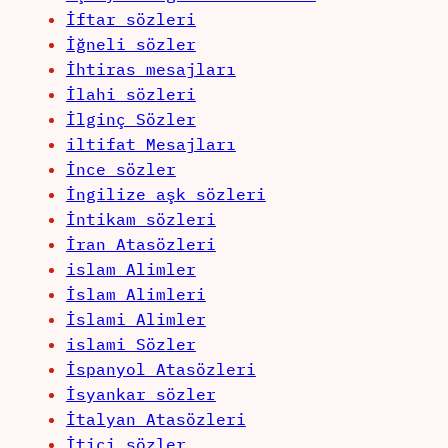
İftar sözleri
İğneli sözler
İhtiras mesajları
İlahi sözleri
İlginç Sözler
iltifat Mesajları
İnce sözler
İngilize aşk sözleri
İntikam sözleri
İran Atasözleri
islam Alimler
İslam Alimleri
İslami Alimler
islami Sözler
İspanyol Atasözleri
İsyankar sözler
İtalyan Atasözleri
İtici sözler