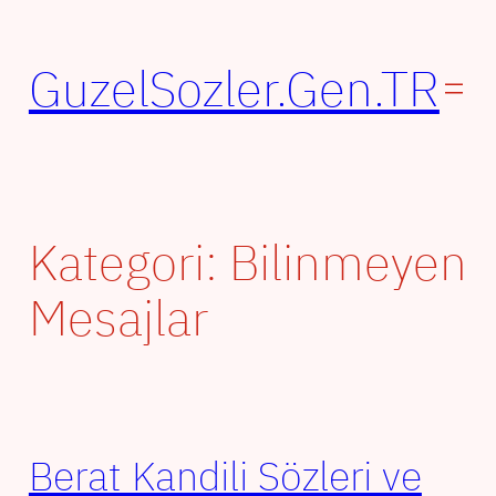
İçeriğe
geç
GuzelSozler.Gen.TR
Kategori:
Bilinmeyen
Mesajlar
Berat Kandili Sözleri ve