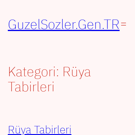
İçeriğe
geç
GuzelSozler.Gen.TR
Kategori:
Rüya
Tabirleri
Rüya Tabirleri