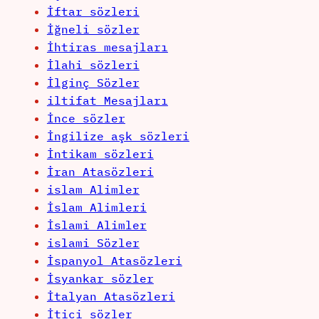
İftar sözleri
İğneli sözler
İhtiras mesajları
İlahi sözleri
İlginç Sözler
iltifat Mesajları
İnce sözler
İngilize aşk sözleri
İntikam sözleri
İran Atasözleri
islam Alimler
İslam Alimleri
İslami Alimler
islami Sözler
İspanyol Atasözleri
İsyankar sözler
İtalyan Atasözleri
İtici sözler