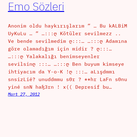
Emo Sözleri
Anonim oldu haykırışlarım ” … Bu kALBiM
UyKuLu … ” …:::ღ Kötüler sevilmezz ..
Ve bende sevilmedim ღ:::… …:::ღ Adamına
göre olamadığım için midir ? ღ:::…
…:::ღ Yalakalığı benimseyenler
sevilsinღ :::… …:::ღ Ben buyum kimseye
ihtiyacım da Y-o-K !ღ :::… aLışdmmı
snsizLié? unuddmmu s0r ? **hr LaFn s0nu
yiné snN haß3rn ! x(( Depresif bu…
Mart 27, 2012