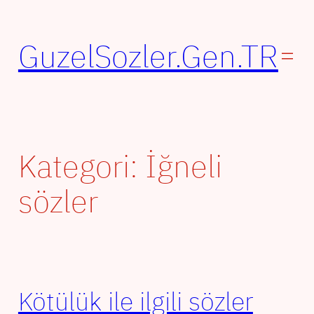
İçeriğe
geç
GuzelSozler.Gen.TR
Kategori:
İğneli
sözler
Kötülük ile ilgili sözler