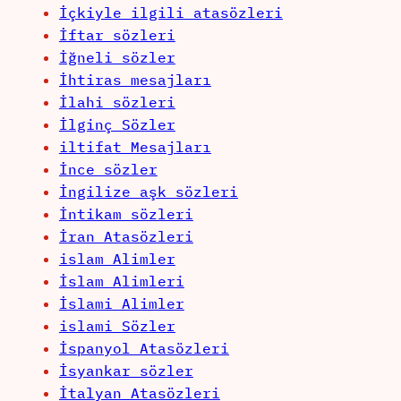
İçkiyle ilgili atasözleri
İftar sözleri
İğneli sözler
İhtiras mesajları
İlahi sözleri
İlginç Sözler
iltifat Mesajları
İnce sözler
İngilize aşk sözleri
İntikam sözleri
İran Atasözleri
islam Alimler
İslam Alimleri
İslami Alimler
islami Sözler
İspanyol Atasözleri
İsyankar sözler
İtalyan Atasözleri