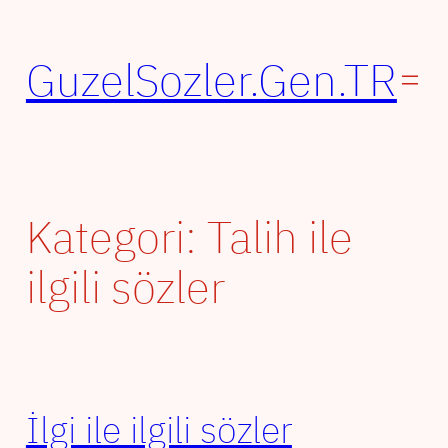
İçeriğe
geç
GuzelSozler.Gen.TR
Kategori:
Talih ile
ilgili sözler
İlgi ile ilgili sözler