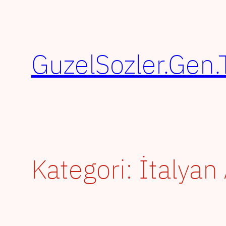
İçeriğe
geç
GuzelSozler.Gen.
Kategori:
İtalyan 