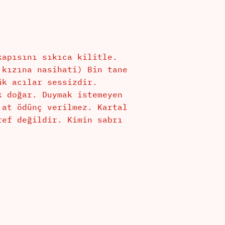
kapısını sıkıca kilitle.
 kızına nasihati) Bin tane
ük acılar sessizdir.
k doğar. Duymak istemeyen
 at ödünç verilmez. Kartal
ref değildir. Kimin sabrı