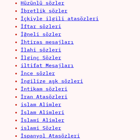
Hüzünlü sözler
İbretlik sözler
İçkiyle ilgili atasözleri
İftar sözleri
İğneli sözler
İhtiras mesajları
İlahi sözleri
İlginç Sözler
iltifat Mesajları
İnce sözler
İngilize aşk sözleri
İntikam sözleri
İran Atasözleri
islam Alimler
İslam Alimleri
İslami Alimler
islami Sözler
İspanyol Atasözleri