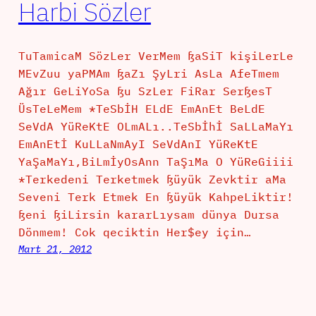
Harbi Sözler
TuTamicaM SözLer VerMem ßaSiT kişiLerLe
MEvZuu yaPMAm ßaZı ŞyLri AsLa AfeTmem
Ağır GeLiYoSa ßu SzLer FiRar SerßesT
ÜsTeLeMem *TeSbİH ELdE EmAnEt BeLdE
SeVdA YüReKtE OLmALı..TeSbİhİ SaLLaMaYı
EmAnEtİ KuLLaNmAyI SeVdAnI YüReKtE
YaŞaMaYı,BiLmİyOsAnn TaŞıMa O YüReGiiii
*Terkedeni Terketmek ßüyük Zevktir aMa
Seveni Terk Etmek En ßüyük KahpeLiktir!
ßeni ßiLirsin kararLıysam dünya Dursa
Dönmem! Cok qeciktin Her$ey için…
Mart 21, 2012