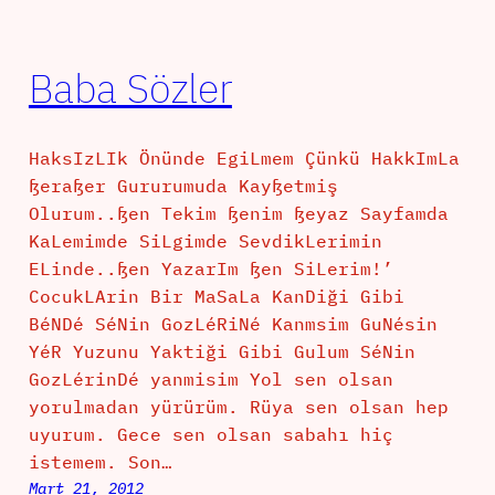
Baba Sözler
HaksIzLIk Önünde EgiLmem Çünkü HakkImLa
ßeraßer Gururumuda Kayßetmiş
Olurum..ßen Tekim ßenim ßeyaz Sayfamda
KaLemimde SiLgimde SevdikLerimin
ELinde..ßen YazarIm ßen SiLerim!’
CocukLArin Bir MaSaLa KanDiği Gibi
BéNDé SéNin GozLéRiNé Kanmsim GuNésin
YéR Yuzunu Yaktiği Gibi Gulum SéNin
GozLérinDé yanmisim Yol sen olsan
yorulmadan yürürüm. Rüya sen olsan hep
uyurum. Gece sen olsan sabahı hiç
istemem. Son…
Mart 21, 2012