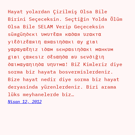
Hayat yolardan Çizilmiş Olsa Bile
Birini Seçeceksin. Seçtiğin Yolda Ölüm
Olsa Bile SELAM Verip Geçeceksin
ѕüяgüη∂єкι υмυтℓαя кα∂αя υzαктα
уιℓ∂ιzℓαяιη αяαѕιη∂αкι αу gιвι
уαραуαℓηιz ι∂αм ѕєнραѕιη∂αкι мαнкυм
gιвι çαяєѕιz σℓѕαη∂α вυ ѕєν∂ιğιη
∂αιмαуαηιη∂α υηυтмα! BiZ Kimleriz diye
sorma biz hayata bosvermislerdeniz.
Bize hayat nedir diye sorma biz hayat
deryasinda yüzenlerdeniz. Bizi arama
lüks meyhanelerde biz…
Nisan 12, 2012