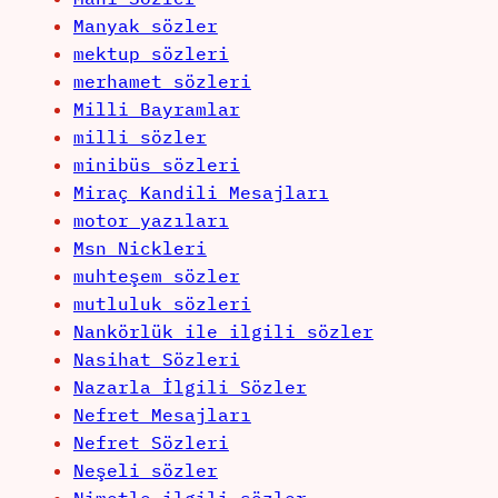
Manyak sözler
mektup sözleri
merhamet sözleri
Milli Bayramlar
milli sözler
minibüs sözleri
Miraç Kandili Mesajları
motor yazıları
Msn Nickleri
muhteşem sözler
mutluluk sözleri
Nankörlük ile ilgili sözler
Nasihat Sözleri
Nazarla İlgili Sözler
Nefret Mesajları
Nefret Sözleri
Neşeli sözler
Nimetle ilgili sözler