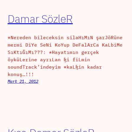
Damar SözleR
*Nereden bileceksin silaHıMıN şarJöRüne
mermi DiYe SeNi KoYup DeFalArCa KaLbiMe
SıKtıĞıMı???: *Hayatımın gerçek
öyküLerine ayrıLan ßi fiLmin
soundTrack’indeyim *kaLßin kadar
konuş…!!!
Mart 21, 2012