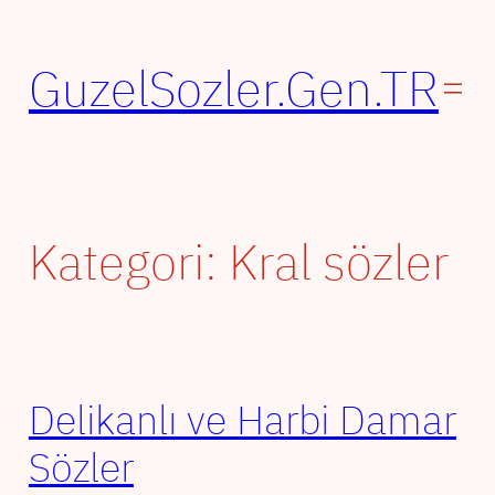
İçeriğe
geç
GuzelSozler.Gen.TR
Kategori:
Kral sözler
Delikanlı ve Harbi Damar
Sözler