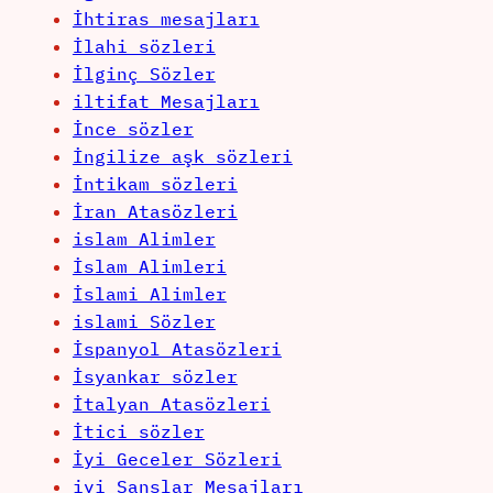
İhtiras mesajları
İlahi sözleri
İlginç Sözler
iltifat Mesajları
İnce sözler
İngilize aşk sözleri
İntikam sözleri
İran Atasözleri
islam Alimler
İslam Alimleri
İslami Alimler
islami Sözler
İspanyol Atasözleri
İsyankar sözler
İtalyan Atasözleri
İtici sözler
İyi Geceler Sözleri
iyi Şanslar Mesajları