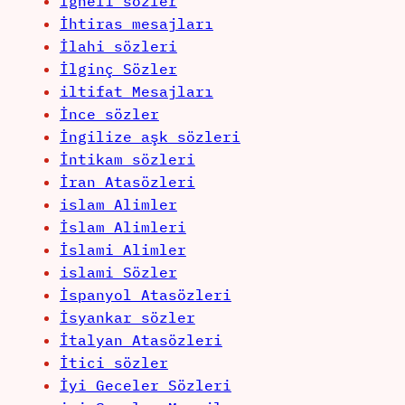
İğneli sözler
İhtiras mesajları
İlahi sözleri
İlginç Sözler
iltifat Mesajları
İnce sözler
İngilize aşk sözleri
İntikam sözleri
İran Atasözleri
islam Alimler
İslam Alimleri
İslami Alimler
islami Sözler
İspanyol Atasözleri
İsyankar sözler
İtalyan Atasözleri
İtici sözler
İyi Geceler Sözleri