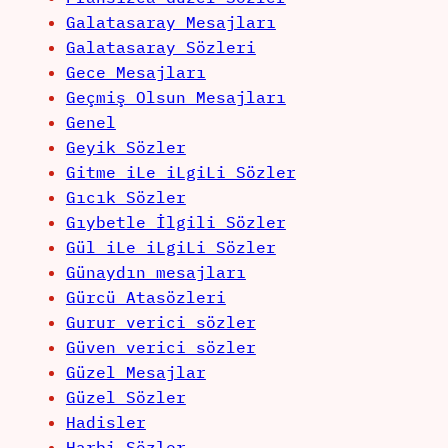
Galatasaray Mesajları
Galatasaray Sözleri
Gece Mesajları
Geçmiş Olsun Mesajları
Genel
Geyik Sözler
Gitme iLe iLgiLi Sözler
Gıcık Sözler
Gıybetle İlgili Sözler
Gül iLe iLgiLi Sözler
Günaydın mesajları
Gürcü Atasözleri
Gurur verici sözler
Güven verici sözler
Güzel Mesajlar
Güzel Sözler
Hadisler
Harbi Sözler