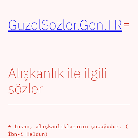
İçeriğe
geç
GuzelSozler.Gen.TR
Alışkanlık ile ilgili
sözler
* İnsan, alışkanlıklarının çocuğudur. (
İbn-i Haldun)