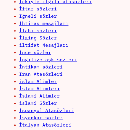
İçkiyle ilgili atasözleri
İftar sözleri
İğneli sözler
İhtiras mesajları
İlahi sözleri
İlginç Sözler
iltifat Mesajları
İnce sözler
İngilize aşk sözleri
İntikam sözleri
İran Atasözleri
islam Alimler
İslam Alimleri
İslami Alimler
islami Sözler
İspanyol Atasözleri
İsyankar sözler
İtalyan Atasözleri