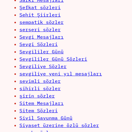
Sarkı Mesajları
Şefkat sözleri
Sehit Şiirleri
sempatik sözler
serseri sözler
Sevgi Mesajları
Sevgi Sözleri
Sevgililer Günü
Sevgililer Günü Sözleri
Sevgiliye Sözler
sevgiliye yeni yıl mesajları
sevimli sözler
sihirli sözler
şirin sözler
Sitem Mesajları
Sitem Sözleri
Sivil Savunma Günü
Siyaset üzerine özlü sözler