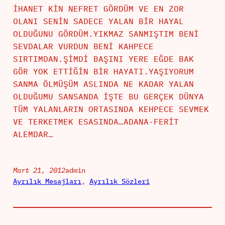
İHANET KİN NEFRET GÖRDÜM VE EN ZOR
OLANI SENİN SADECE YALAN BİR HAYAL
OLDUĞUNU GÖRDÜM.YIKMAZ SANMIŞTIM BENİ
SEVDALAR VURDUN BENİ KAHPECE
SIRTIMDAN.ŞİMDİ BAŞINI YERE EĞDE BAK
GÖR YOK ETTİĞİN BİR HAYATI.YAŞIYORUM
SANMA ÖLMÜŞÜM ASLINDA NE KADAR YALAN
OLDUĞUMU SANSANDA İŞTE BU GERÇEK DÜNYA
TÜM YALANLARIN ORTASINDA KEHPECE SEVMEK
VE TERKETMEK ESASINDA…ADANA-FERİT
ALEMDAR…
Mart 21, 2012
admin
Ayrılık Mesajları
, 
Ayrılık Sözleri