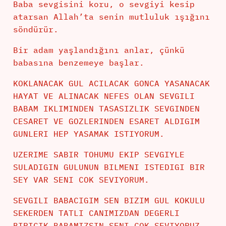
Baba sevgisini koru, o sevgiyi kesip
atarsan Allah’ta senin mutluluk ışığını
söndürür.
Bir adam yaşlandığını anlar, çünkü
babasına benzemeye başlar.
KOKLANACAK GUL ACILACAK GONCA YASANACAK
HAYAT VE ALINACAK NEFES OLAN SEVGILI
BABAM IKLIMINDEN TASASIZLIK SEVGINDEN
CESARET VE GOZLERINDEN ESARET ALDIGIM
GUNLERI HEP YASAMAK ISTIYORUM.
UZERIME SABIR TOHUMU EKIP SEVGIYLE
SULADIGIN GULUNUN BILMENI ISTEDIGI BIR
SEY VAR SENI COK SEVIYORUM.
SEVGILI BABACIGIM SEN BIZIM GUL KOKULU
SEKERDEN TATLI CANIMIZDAN DEGERLI
BIRICIK BABAMIZSIN SENI COK SEVIYORUZ.