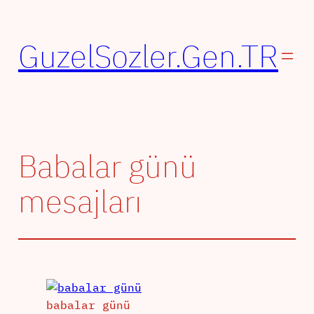
İçeriğe
geç
GuzelSozler.Gen.TR
Babalar günü
mesajları
babalar günü