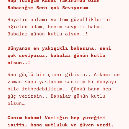
Hep Yüreğım Kadar Yakınımda Olan
Babacığım Senı çok Sevıyorum…
Hayatın anlamı ve tüm güzelliklerini
öğreten adam, benim sevgili babam.
Babalar günün kutlu olsun..!
Dünyanın en yakışıklı babasına, seni
çok seviyoruz, babalar günün kutlu
olsun..!
Sen güçlü bir çınar gibisin.. Arkamı ne
zaman sana yaslasam sanırım ki dünyayı
bile fethedebilirim.. Çünkü bana hep
güç verirsin.. Babalar günün kutlu
olsun…
Canım babam! Varlığın hep yüreğimi
ısıttı, bana mutluluk ve güven verdi.