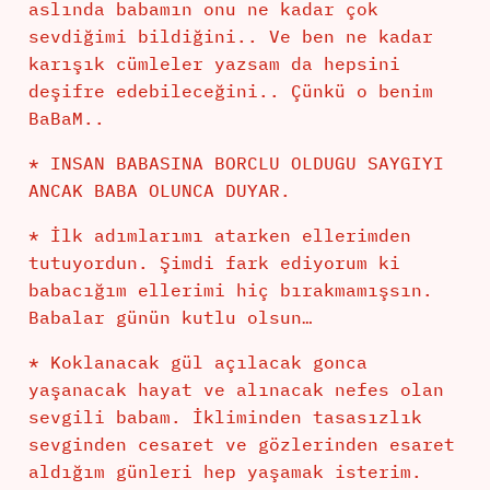
aslında babamın onu ne kadar çok
sevdiğimi bildiğini.. Ve ben ne kadar
karışık cümleler yazsam da hepsini
deşifre edebileceğini.. Çünkü o benim
BaBaM..
* INSAN BABASINA BORCLU OLDUGU SAYGIYI
ANCAK BABA OLUNCA DUYAR.
* İlk adımlarımı atarken ellerimden
tutuyordun. Şimdi fark ediyorum ki
babacığım ellerimi hiç bırakmamışsın.
Babalar günün kutlu olsun…
* Koklanacak gül açılacak gonca
yaşanacak hayat ve alınacak nefes olan
sevgili babam. İkliminden tasasızlık
sevginden cesaret ve gözlerinden esaret
aldığım günleri hep yaşamak isterim.