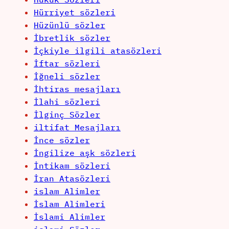
Hürriyet sözleri
Hüzünlü sözler
İbretlik sözler
İçkiyle ilgili atasözleri
İftar sözleri
İğneli sözler
İhtiras mesajları
İlahi sözleri
İlginç Sözler
iltifat Mesajları
İnce sözler
İngilize aşk sözleri
İntikam sözleri
İran Atasözleri
islam Alimler
İslam Alimleri
İslami Alimler