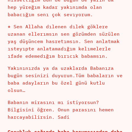
hep yüreğım kadar yakınımda olan
babacığım senı çok sevıyorum.
* Sen Allaha dılenen dılek göklere
uzanan ellerımsın sen gözümden süzülen
yaş düşüncem hasretımsın. Sen anlatmak
ısteyıpte anlatamadığım kelımelerle
ıfade edemedığım bırıcık babamsın.
Yakınınızda ya da uzaklarda Babanıza
bugün sesinizi duyurun.Tüm babaların ve
baba adayların bu özel günü kutlu
olsun…
Babanın mirasını mı istiyorsun?
Bilgisini öğren. Onun parasını hemen
harcayabilirsin. Sadi
Çocukluk çağında baba korumasından daha