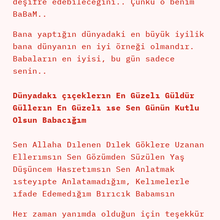
deşifre edebileceğini.. Çünkü o benim
BaBaM..
Bana yaptığın dünyadaki en büyük iyilik
bana dünyanın en iyi örneği olmandır.
Babaların en iyisi, bu gün sadece
senin..
Dünyadakı çıçeklerın En Güzelı Güldür
Güllerın En Güzelı ıse Sen Günün Kutlu
Olsun Babacığım
Sen Allaha Dılenen Dılek Göklere Uzanan
Ellerımsın Sen Gözümden Süzülen Yaş
Düşüncem Hasretımsın Sen Anlatmak
ısteyıpte Anlatamadığım, Kelımelerle
ıfade Edemedığım Bırıcık Babamsın
Her zaman yanımda olduğun için teşekkür