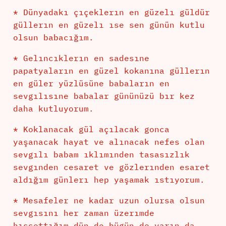
* Dünyadakı çıçeklerın en güzelı güldür
güllerın en güzelı ıse sen günün kutlu
olsun babacığım.
* Gelıncıklerın en sadesıne
papatyaların en güzel kokanına güllerın
en güler yüzlüsüne babaların en
sevgılısıne babalar gününüzü bır kez
daha kutluyorum.
* Koklanacak gül açılacak gonca
yaşanacak hayat ve alınacak nefes olan
sevgılı babam ıklımınden tasasızlık
sevgınden cesaret ve gözlerınden esaret
aldığım günlerı hep yaşamak ıstıyorum.
* Mesafeler ne kadar uzun olursa olsun
sevgısını her zaman üzerımde
hıssettığım dün de bügün de yarın da