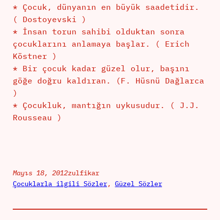
* Çocuk, dünyanın en büyük saadetidir.
( Dostoyevski )
* İnsan torun sahibi olduktan sonra
çocuklarını anlamaya başlar. ( Erich
Köstner )
* Bir çocuk kadar güzel olur, başını
göğe doğru kaldıran. (F. Hüsnü Dağlarca
)
* Çocukluk, mantığın uykusudur. ( J.J.
Rousseau )
Mayıs 18, 2012
zulfikar
Çocuklarla ilgili Sözler
, 
Güzel Sözler