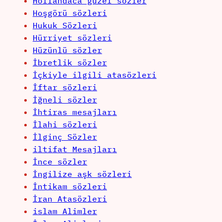
Hollandaca güzel sözler
Hoşgörü sözleri
Hukuk Sözleri
Hürriyet sözleri
Hüzünlü sözler
İbretlik sözler
İçkiyle ilgili atasözleri
İftar sözleri
İğneli sözler
İhtiras mesajları
İlahi sözleri
İlginç Sözler
iltifat Mesajları
İnce sözler
İngilize aşk sözleri
İntikam sözleri
İran Atasözleri
islam Alimler