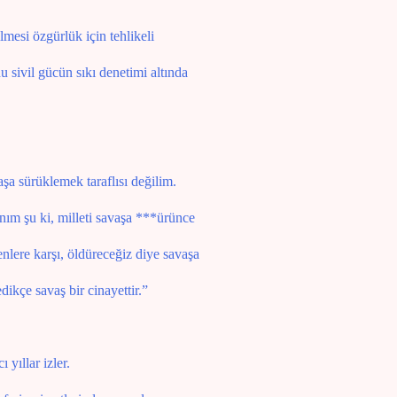
esi özgürlük için tehlikeli
 sivil gücün sıkı denetimi altında
şa sürüklemek taraflısı değilim.
nım şu ki, milleti savaşa ***ürünce
lere karşı, öldüreceğiz diye savaşa
dikçe savaş bir cinayettir.”
 yıllar izler.