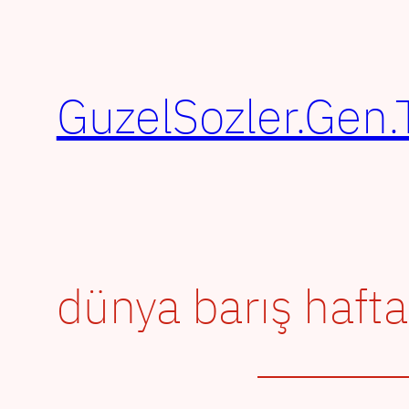
İçeriğe
geç
GuzelSozler.Gen.
dünya barış hafta