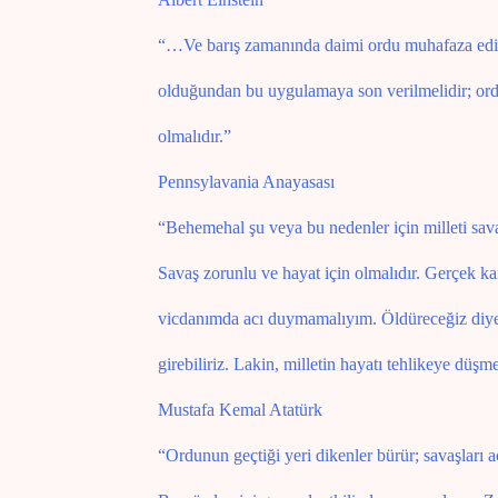
“…Ve barış zamanında daimi ordu muhafaza edilm
olduğundan bu uygulamaya son verilmelidir; ordu
olmalıdır.”
Pennsylavania Anayasası
“Behemehal şu veya bu nedenler için milleti sava
Savaş zorunlu ve hayat için olmalıdır. Gerçek ka
vicdanımda acı duymamalıyım. Öldüreceğiz diyen
girebiliriz. Lakin, milletin hayatı tehlikeye düşme
Mustafa Kemal Atatürk
“Ordunun geçtiği yeri dikenler bürür; savaşları acı