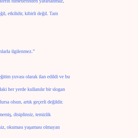
Zaferin nimetlerinden yararlanmaz,
l, etkilidir, kibirli değil. Tam
onlarla ilgilenmez.”
ğitim yuvası olarak ilan edildi ve bu
aki her yerde kullanılır bir slogan
ursa olsun, artık geçerli değildir.
emiş, disiplinsiz, temizlik
rsiz, okuması yaşaması olmayan