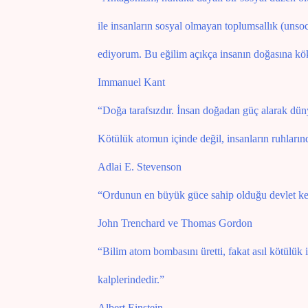
ile insanların sosyal olmayan toplumsallık (unsoci
ediyorum. Bu eğilim açıkça insanın doğasına kök
Immanuel Kant
“Doğa tarafsızdır. İnsan doğadan güç alarak dünya
Kötülük atomun içinde değil, insanların ruhların
Adlai E. Stevenson
“Ordunun en büyük güce sahip olduğu devlet kesin
John Trenchard ve Thomas Gordon
“Bilim atom bombasını üretti, fakat asıl kötülük 
kalplerindedir.”
Albert Einstein