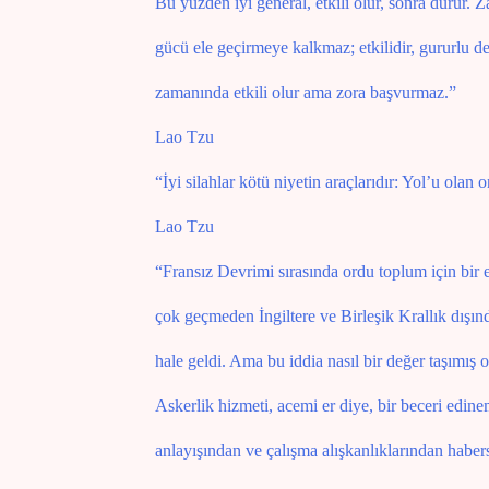
Bu yüzden iyi general, etkili olur, sonra durur. 
gücü ele geçirmeye kalkmaz; etkilidir, gururlu deği
zamanında etkili olur ama zora başvurmaz.”
Lao Tzu
“İyi silahlar kötü niyetin araçlarıdır: Yol’u olan 
Lao Tzu
“Fransız Devrimi sırasında ordu toplum için bir e
çok geçmeden İngiltere ve Birleşik Krallık dışınd
hale geldi. Ama bu iddia nasıl bir değer taşımış ol
Askerlik hizmeti, acemi er diye, bir beceri edinem
anlayışından ve çalışma alışkanlıklarından habe