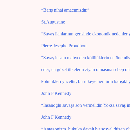
“Barış nihai amacımızdır.”
St.Augustine
“Savaş ilanlarının gerisinde ekonomik nedenler y
Pierre Jesephe Proudhon
“Savaş insanı mahveden kötülüklerin en önemlisid
eder; en güzel ülkelerin ziyan olmasına sebep olu
kötülükleri yüceltir; bir ülkeye her türlü karışıklı
John F.Kennedy
“İnsanoğlu savaşa son vermelidir. Yoksa savaş i
John F.Kennedy
“Antagonizm, hukuka dayalı bir sosyal düzen ol