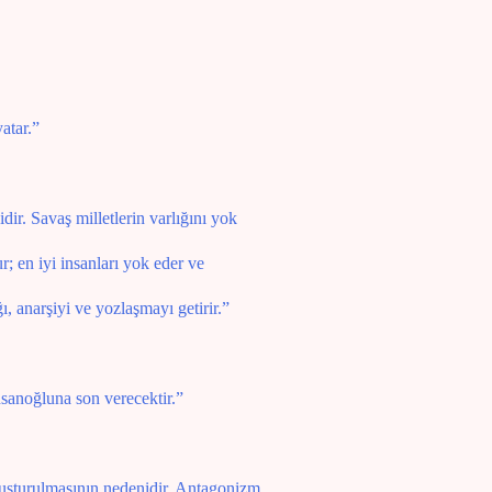
atar.”
ir. Savaş milletlerin varlığını yok
r; en iyi insanları yok eder ve
ğı, anarşiyi ve yozlaşmayı getirir.”
nsanoğluna son verecektir.”
uşturulmasının nedenidir. Antagonizm