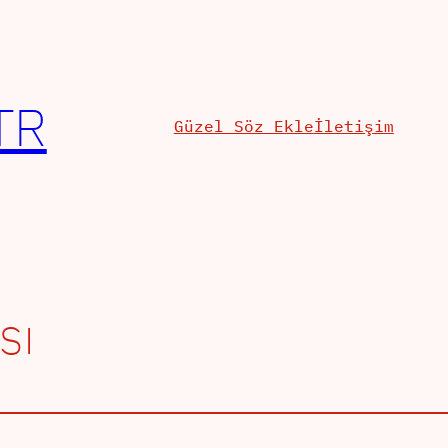
TR
Güzel Söz Ekle
İletişim
sı