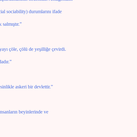
al sociability) durumlarını ifade
 salmıştır.”
yı çöle, çölü de yeşilliğe çevirdi.
dadır.”
likle askeri bir devlettir.”
insanların beyinlerinde ve