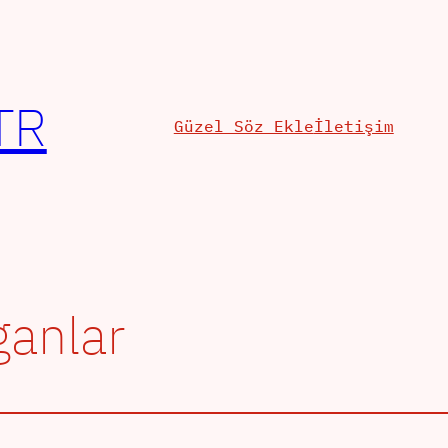
TR
Güzel Söz Ekle
İletişim
oganlar