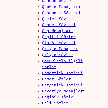
Candan Sözler
Çapkın Mesajları
Cehennem Sözleri
Çekici Sözler
Cennet Sözleri
Cep Mesajları
Çeşitli Sözler
Çin Atasözleri
Çılgın Mesajlar
Çılgın Sözler
Çocuklarla ilgili
Sözler
Cömertlik sözleri
Damar Sözler
Darğınlık sözleri
Davetiye Mesajları
Değişik sözler
Deli Sözler