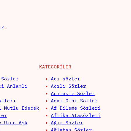
ız
.
KATEGORILER
 Sözler
Acı sözler
ci Anlamlı
Acılı Sözler
Acımasız Sözler
ajları
Adam Gibi Sözler
i Mutlu Edecek
Af Dileme Sözleri
ler
Afrika Atasözleri
e Uzun Aşk
Ağır Sözler
ı
Ağlatan Sözler