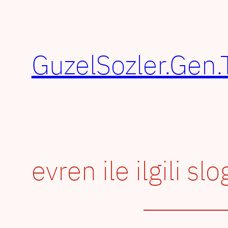
İçeriğe
geç
GuzelSozler.Gen.
evren ile ilgili sl