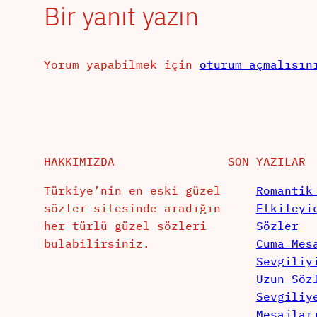
Bir yanıt yazın
Yorum yapabilmek için
oturum açmalısın
HAKKIMIZDA
SON YAZILAR
Türkiye’nin en eski güzel
Romantik
sözler sitesinde aradığın
Etkileyi
her türlü güzel sözleri
Sözler
bulabilirsiniz.
Cuma Mes
Sevgiliy
Uzun Söz
Sevgiliy
Mesajlar