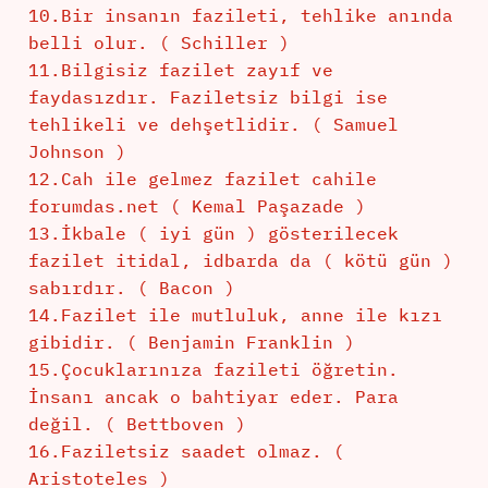
10.Bir insanın fazileti, tehlike anında
belli olur. ( Schiller )
11.Bilgisiz fazilet zayıf ve
faydasızdır. Faziletsiz bilgi ise
tehlikeli ve dehşetlidir. ( Samuel
Johnson )
12.Cah ile gelmez fazilet cahile
forumdas.net ( Kemal Paşazade )
13.İkbale ( iyi gün ) gösterilecek
fazilet itidal, idbarda da ( kötü gün )
sabırdır. ( Bacon )
14.Fazilet ile mutluluk, anne ile kızı
gibidir. ( Benjamin Franklin )
15.Çocuklarınıza fazileti öğretin.
İnsanı ancak o bahtiyar eder. Para
değil. ( Bettboven )
16.Faziletsiz saadet olmaz. (
Aristoteles )