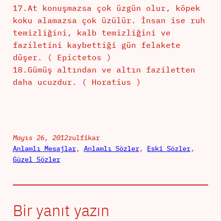
17.At konuşmazsa çok üzgün olur, köpek
koku alamazsa çok üzülür. İnsan ise ruh
temizliğini, kalb temizliğini ve
faziletini kaybettiği gün felakete
düşer. ( Epictetos )
18.Gümüş altından ve altın faziletten
daha ucuzdur. ( Horatius )
Mayıs 26, 2012
zulfikar
Anlamlı Mesajlar
, 
Anlamlı Sözler
, 
Eski Sözler
, 
Güzel Sözler
Bir yanıt yazın