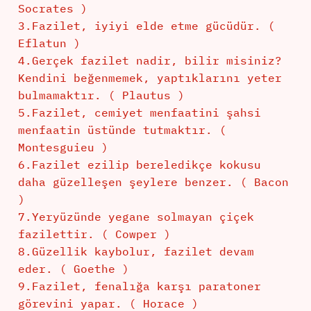
Socrates )
3.Fazilet, iyiyi elde etme gücüdür. (
Eflatun )
4.Gerçek fazilet nadir, bilir misiniz?
Kendini beğenmemek, yaptıklarını yeter
bulmamaktır. ( Plautus )
5.Fazilet, cemiyet menfaatini şahsi
menfaatin üstünde tutmaktır. (
Montesguieu )
6.Fazilet ezilip bereledikçe kokusu
daha güzelleşen şeylere benzer. ( Bacon
)
7.Yeryüzünde yegane solmayan çiçek
fazilettir. ( Cowper )
8.Güzellik kaybolur, fazilet devam
eder. ( Goethe )
9.Fazilet, fenalığa karşı paratoner
görevini yapar. ( Horace )