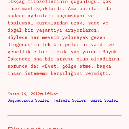
İlkçağ filozoflarının çoğunluğu, çok
ince mantıkçıklardı. Ama bazıları da
sadece aydınları küçümsüyor ve
toplumsal kuramlardan uzak, sade ve
doğal bir yaşantıyı arıyorlardı.
Böylece her mevsim yalınayak gezen
Diogenes’in tek bir pelerini vardı ve
genellikle bir fıçıda yaşıyordu. Büyük
İskender ona bir arzusu olup olmadığını
sorunca da: «Evet, gölge etme, başka
ihsan istemem» karşılığını vermişti.
Kasım 16, 2012
zulfikar
Düşündürücü Sözler
, 
Felsefi Sözler
, 
Güzel Sözler