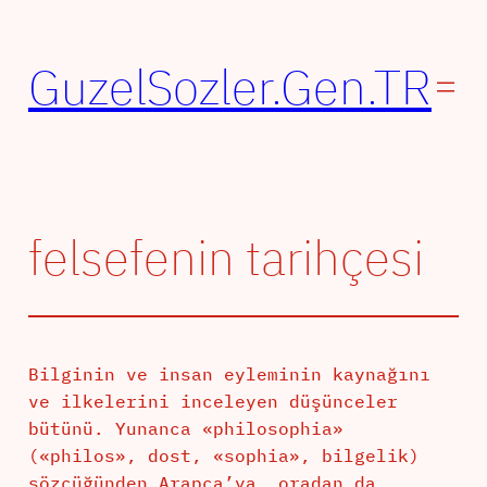
İçeriğe
geç
GuzelSozler.Gen.TR
felsefenin tarihçesi
Bilginin ve insan eyleminin kaynağını
ve ilkelerini inceleyen düşünceler
bütünü. Yunanca «philosophia»
(«philos», dost, «sophia», bilgelik)
sözcüğünden Arapça’ya, oradan da