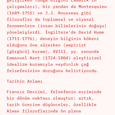
gelişirken (doğa bilgini Lamarck’ın
çalışmaları), bir yandan da Montesquieu
(1689-1755) ve J.J. Rousseau gibi
filozoflar da toplumsal ve siyasal
fenomenlere (insan bilimlerinin doğuşu)
yönelmişlerdi. İngiltere’de David Hume
(1711-1776), deneyin bilginin kökeni
olduğunu öne sürerken (ampirist
[görgücü] kuram), XVIII. yy. sonunda
Emmanuel Kant (1724-1804) eleştirisel
idealizm kuramıyla «aydınlık çağ
felsefesinin» doruğunu belirtiyordu.
Tarihin Anlamı
Fransız Devrimi, felsefenin evriminde
bir dönüm noktası olmuştur: artık,
tarih üzerine düşünceler, özellikle
Alman filozoflarında ön plana