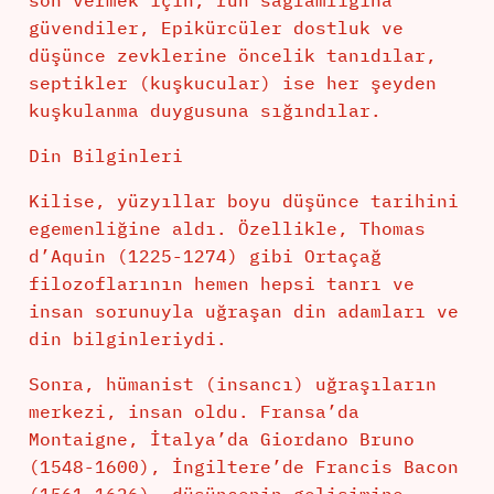
son vermek için, ruh sağlamlığına
güvendiler, Epikürcüler dostluk ve
düşünce zevklerine öncelik tanıdılar,
septikler (kuşkucular) ise her şeyden
kuşkulanma duygusuna sığındılar.
Din Bilginleri
Kilise, yüzyıllar boyu düşünce tarihini
egemenliğine aldı. Özellikle, Thomas
d’Aquin (1225-1274) gibi Ortaçağ
filozoflarının hemen hepsi tanrı ve
insan sorunuyla uğraşan din adamları ve
din bilginleriydi.
Sonra, hümanist (insancı) uğraşıların
merkezi, insan oldu. Fransa’da
Montaigne, İtalya’da Giordano Bruno
(1548-1600), İngiltere’de Francis Bacon