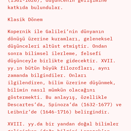
(1561-1626), düşüncenin gelişimine
katkıda bulundular.
Klasik Dönem
Kopernik ile Galilei’nin dünyanın
dönüşü üzerine kuramları, geleneksel
düşünceleri altüst etmiştir. Ondan
sonra bilimsel ilerleme, felsefi
düşünceyle birlikte gidecektir. XVII.
yy.ın bütün büyük filozofları, aynı
zamanda bilgindiler. Onları
ilgilendiren, bilim üzerine düşünmek,
bilimin nasıl mümkün olacağını
göstermekti. Bu anlayış, özellikle
Descartes’da, Spinoza’da (1632-1677) ve
Leibniz’de (1646-1716) belirgindir.
XVIII. yy.da bir yandan doğal bilimler