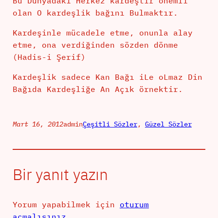
Bu Dünyadaki Herkez kardeştir önemli
olan O kardeşlik bağını Bulmaktır.
Kardeşinle mücadele etme, onunla alay
etme, ona verdiğinden sözden dönme
(Hadis-i Şerif)
Kardeşlik sadece Kan Bağı iLe oLmaz Din
Bağıda Kardeşliğe An Açık örnektir.
Mart 16, 2012
admin
Çeşitli Sözler
, 
Güzel Sözler
Bir yanıt yazın
Yorum yapabilmek için
oturum
açmalısınız
.