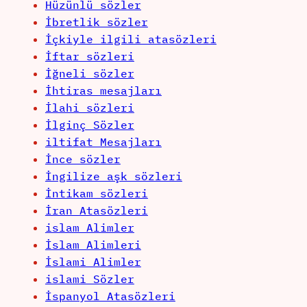
Hüzünlü sözler
İbretlik sözler
İçkiyle ilgili atasözleri
İftar sözleri
İğneli sözler
İhtiras mesajları
İlahi sözleri
İlginç Sözler
iltifat Mesajları
İnce sözler
İngilize aşk sözleri
İntikam sözleri
İran Atasözleri
islam Alimler
İslam Alimleri
İslami Alimler
islami Sözler
İspanyol Atasözleri