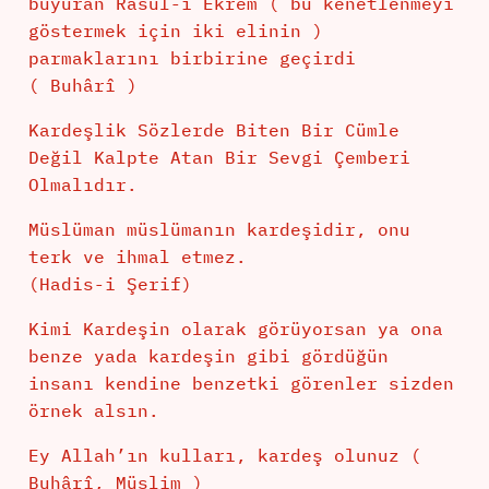
buyuran Rasûl-i Ekrem ( bu kenetlenmeyi
göstermek için iki elinin )
parmaklarını birbirine geçirdi
( Buhârî )
Kardeşlik Sözlerde Biten Bir Cümle
Değil Kalpte Atan Bir Sevgi Çemberi
Olmalıdır.
Müslüman müslümanın kardeşidir, onu
terk ve ihmal etmez.
(Hadis-i Şerif)
Kimi Kardeşin olarak görüyorsan ya ona
benze yada kardeşin gibi gördüğün
insanı kendine benzetki görenler sizden
örnek alsın.
Ey Allah’ın kulları, kardeş olunuz (
Buhârî, Müslim )