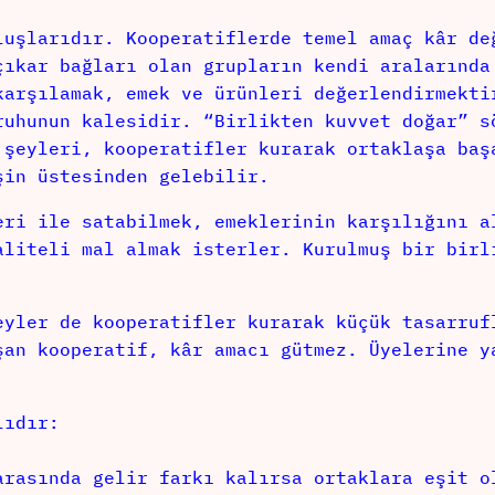
luşlarıdır. Kooperatiflerde temel amaç kâr de
çıkar bağları olan grupların kendi aralarında
karşılamak, emek ve ürünleri değerlendirmekti
ruhunun kalesidir. “Birlikten kuvvet doğar” s
 şeyleri, kooperatifler kurarak ortaklaşa baş
şin üstesinden gelebilir.
eri ile satabilmek, emeklerinin karşılığını a
aliteli mal almak isterler. Kurulmuş bir birl
eyler de kooperatifler kurarak küçük tasarruf
şan kooperatif, kâr amacı gütmez. Üyelerine y
lıdır:
arasında gelir farkı kalırsa ortaklara eşit o