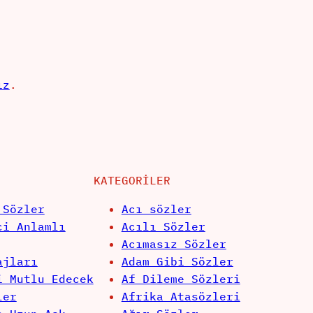
ız
.
KATEGORILER
 Sözler
Acı sözler
ci Anlamlı
Acılı Sözler
Acımasız Sözler
ajları
Adam Gibi Sözler
i Mutlu Edecek
Af Dileme Sözleri
ler
Afrika Atasözleri