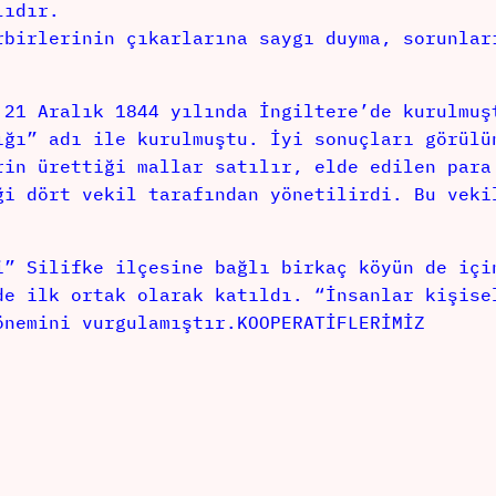
lıdır.
rbirlerinin çıkarlarına saygı duyma, sorunlar
 21 Aralık 1844 yılında İngiltere’de kurulmuş
ığı” adı ile kurulmuştu. İyi sonuçları görülü
rin ürettiği mallar satılır, elde edilen para
ği dört vekil tarafından yönetilirdi. Bu veki
i” Silifke ilçesine bağlı birkaç köyün de içi
de ilk ortak olarak katıldı. “İnsanlar kişise
önemini vurgulamıştır.KOOPERATİFLERİMİZ