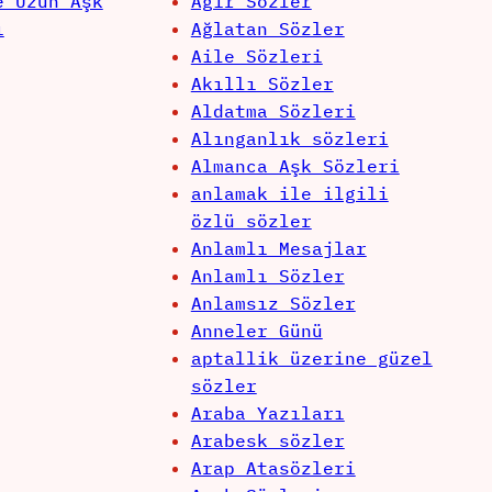
e Uzun Aşk
Ağır Sözler
ı
Ağlatan Sözler
Aile Sözleri
Akıllı Sözler
Aldatma Sözleri
Alınganlık sözleri
Almanca Aşk Sözleri
anlamak ile ilgili
özlü sözler
Anlamlı Mesajlar
Anlamlı Sözler
Anlamsız Sözler
Anneler Günü
aptallik üzerine güzel
sözler
Araba Yazıları
Arabesk sözler
Arap Atasözleri