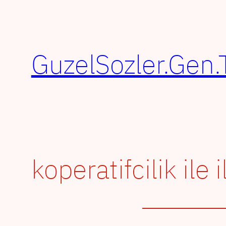
İçeriğe
geç
GuzelSozler.Gen.
koperatifcilik ile i