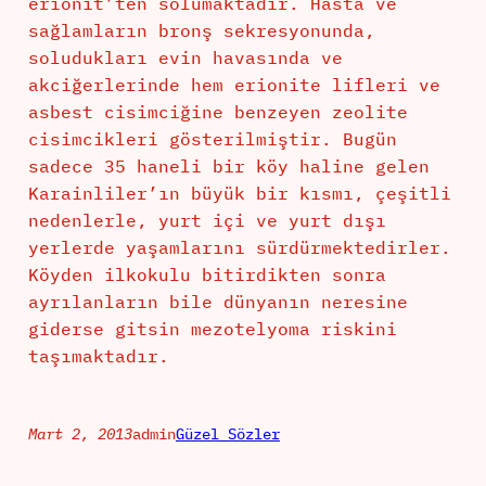
erionit’ten solumaktadır. Hasta ve
sağlamların bronş sekresyonunda,
soludukları evin havasında ve
akciğerlerinde hem erionite lifleri ve
asbest cisimciğine benzeyen zeolite
cisimcikleri gösterilmiştir. Bugün
sadece 35 haneli bir köy haline gelen
Karainliler’ın büyük bir kısmı, çeşitli
nedenlerle, yurt içi ve yurt dışı
yerlerde yaşamlarını sürdürmektedirler.
Köyden ilkokulu bitirdikten sonra
ayrılanların bile dünyanın neresine
giderse gitsin mezotelyoma riskini
taşımaktadır.
Mart 2, 2013
admin
Güzel Sözler