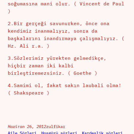
soğumasına mani olur. ( Vincent de Paul
)
2.Bir gerçeği savunurken, önce ona
kendimiz inanmalıyız, sonra da
başkalarını inandırmaya çalışmalıyız. (
Hz. Ali r.a. )
3.Sözlerimiz yürekten gelmedikçe,
hiçbir zaman iki kalbi
birleştiremezsiniz. ( Goethe )
4.Samimi ol, fakat sakın laubali olma!
( Shakspeare )
Haziran 26, 2012
zulfikar
Aile Sözleri
, 
Hoşgörü sözleri
, 
Kardeşlik sözleri